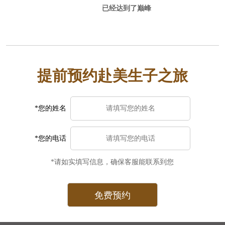
语或者没有国外生活经历，建议订月
已经达到了巅峰
子中心，毕竟更方便省事安全。选月
子中心时一定要注意避免黑中介，好
找中美直营的，这样中美一个服务团
队你的权益也有保障。
提前预约赴美生子之旅
*您的姓名
*您的电话
*请如实填写信息，确保客服能联系到您