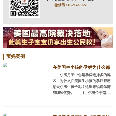
微信号131-2148-6651
宝妈案例
在美国生小孩的孕妈为什么都
尔湾月子中心是孕妈选择多的地
选尔湾？
区，为什么在美国生小孩的孕妇都愿
意去尔湾生孩子呢？这里来说说尔湾
有哪些优势。 1、尔湾位于南加
州，全美宜居城市 尔湾位于美国
加利福尼亚州南部的橘郡，它背山面
海，西南紧邻浩瀚的太平洋，北部背