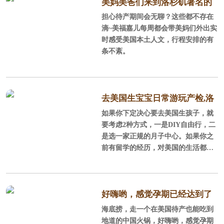
靠广大的圣塔安娜山脉，这里阳光充
美妈美爸们来到洛杉矶著名的
沛，气候温和，风景秀丽，环境优
担心待产期间会无聊？这些都不存在
staples球场感受NBA球赛
美，平均每年286天的晴天，平均每年
滴~美福嘉儿每周都会带美妈们外出实
降雨量300mm，年平均气温为17.
时感受美国本土人文，行程安排的有
2℃，很适合孕产妈妈休养生息。
条不紊。
2、全美安全的城市、经过规划的城
市 在全美安全的城市榜单上，尓
湾连续5年榜上
去美国生宝宝日常游玩产检,洛
如果你下定决心要去美国生孩子，就
杉矶待产记
要考虑2种方式，一是DIY自由行，二
是选一家正规的月子中心。如果你之
前有留学的经历，对美国的生活都还
比较熟悉，可以DIY，不过好找老公
陪同，毕竟孕妇面对一些事情处理时
不那么省心，当然了如果考虑到让老
公停止工作，陪产的性价比不如找个
好嗨哟，感觉孕期已经达到了
月子中心。一般对美国不太熟悉，或
海底捞，走一个在美国待产也能吃到
巅峰
者只是游玩过，同行的人也都不会外
地道的中国火锅，好嗨哟，感觉孕期