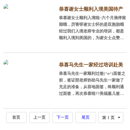
恭喜谢女士顺利入境美国待产
恭喜谢女士顺利入境啦~六个月滴停留
六个月停留期值得期待
期哦，厉害呀谢女士怀的是双胞胎哦
经过我们入境老师专业的培训，都是
顺利入境到美国的，为谢女士点赞到
美国生宝宝找到实体经营的月子中心
就是这么安心孕妈来美都是完全没有
问题的，孕妈和家人都放心吧！
恭喜马先生一家经过培训赴美
恭喜马先生一家顺利过签(^o^)面签之
顺利过签
前，签证部老师协助马先生一家做了
充足的准备，从容地面签，终顺利通
过面签，再次恭喜啦??美福嘉儿签证
部细致的服务，有干货十足的面签培
训和面签模拟??都是美妈们面签成功
的基石赴美生子，美福嘉儿是您佳的
首页
上一页
下一页
尾页
选择