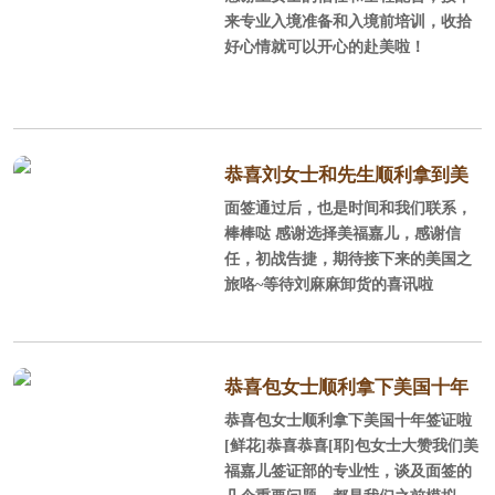
了美国十年签证
来专业入境准备和入境前培训，收拾
好心情就可以开心的赴美啦！
恭喜刘女士和先生顺利拿到美
面签通过后，也是时间和我们联系，
国十年签证
棒棒哒 感谢选择美福嘉儿，感谢信
任，初战告捷，期待接下来的美国之
旅咯~等待刘麻麻卸货的喜讯啦
恭喜包女士顺利拿下美国十年
恭喜包女士顺利拿下美国十年签证啦
签证啦
[鲜花]恭喜恭喜[耶]包女士大赞我们美
福嘉儿签证部的专业性，谈及面签的