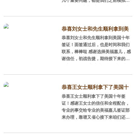
几个重要问题，都是我们之前模拟培
训过的[酷]这也增加了她的自信，后
轻松通过！一切都在我们的预料范围
内[加油]赴美生子，找美福嘉儿就是
这么的稳妥
恭喜刘女士和先生顺利拿到美
恭喜刘女士和先生顺利拿到美国十年
国十年签证
签证！面签通过后，也是时间和我们
联系，棒棒哒 感谢选择美福嘉儿，感
谢信任，初战告捷，期待接下来的美
国之旅咯~等待刘麻麻卸货的喜讯啦
恭喜王女士顺利拿下了美国十
恭喜王女士顺利拿下了美国十年签
年签证
证！感谢王女士的信任和全程配合，
专业的事交给专业的美福嘉儿签证部
来办理，靠谱又省心接下来咱们还有
专业的入境准备和入境前的培训，收
拾好心情就可以开心的赴美啦