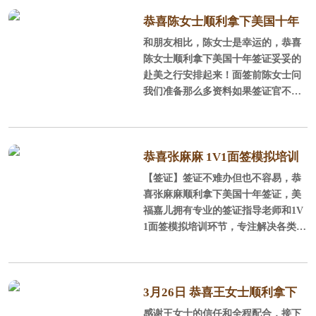
恭喜陈女士顺利拿下美国十年
和朋友相比，陈女士是幸运的，恭喜
签证妥妥的赴美之行安排起来
陈女士顺利拿下美国十年签证妥妥的
赴美之行安排起来！面签前陈女士问
我们准备那么多资料如果签证官不看
怎么办？其实只要学会聪明地利用好
这些材料，会大大的提升你的过签几
率。
恭喜张麻麻 1V1面签模拟培训
【签证】签证不难办但也不容易，恭
顺利拿下美国十年签证
喜张麻麻顺利拿下美国十年签证，美
福嘉儿拥有专业的签证指导老师和1V
1面签模拟培训环节，专注解决各类签
证难题，不管你是白本签证、月份太
大、单身离异还是有过被拒签的经
历，我们都会有办法解决哒！
3月26日 恭喜王女士顺利拿下
感谢王女士的信任和全程配合，接下