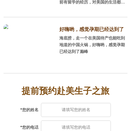
前有留学的经历，对美国的生活都还
比较熟悉，可以DIY，不过好找老公
陪同，毕竟孕妇面对一些事情处理时
不那么省心，当然了如果考虑到让老
公停止工作，陪产的性价比不如找个
好嗨哟，感觉孕期已经达到了
月子中心。一般对美国不太熟悉，或
海底捞，走一个在美国待产也能吃到
巅峰
者只是游玩过，同行的人也都不会外
地道的中国火锅，好嗨哟，感觉孕期
语或者没有国外生活经历，建议订月
已经达到了巅峰
子中心，毕竟更方便省事安全。选月
子中心时一定要注意避免黑中介，好
找中美直营的，这样中美一个服务团
队你的权益也有保障。
提前预约赴美生子之旅
*您的姓名
*您的电话