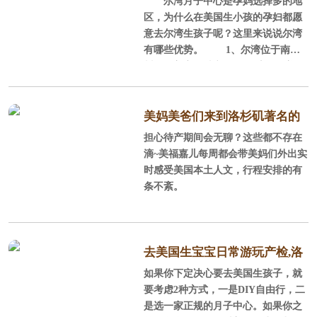
尔湾月子中心是孕妈选择多的地
选尔湾？
区，为什么在美国生小孩的孕妇都愿
意去尔湾生孩子呢？这里来说说尔湾
有哪些优势。 1、尔湾位于南加
州，全美宜居城市 尔湾位于美国
加利福尼亚州南部的橘郡，它背山面
海，西南紧邻浩瀚的太平洋，北部背
靠广大的圣塔安娜山脉，这里阳光充
美妈美爸们来到洛杉矶著名的
沛，气候温和，风景秀丽，环境优
担心待产期间会无聊？这些都不存在
staples球场感受NBA球赛
美，平均每年286天的晴天，平均每年
滴~美福嘉儿每周都会带美妈们外出实
降雨量300mm，年平均气温为17.
时感受美国本土人文，行程安排的有
2℃，很适合孕产妈妈休养生息。
条不紊。
2、全美安全的城市、经过规划的城
市 在全美安全的城市榜单上，尓
湾连续5年榜上
去美国生宝宝日常游玩产检,洛
如果你下定决心要去美国生孩子，就
杉矶待产记
要考虑2种方式，一是DIY自由行，二
是选一家正规的月子中心。如果你之