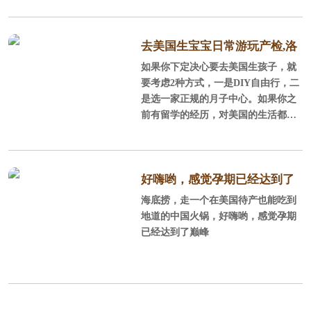
市 在全美安全的城市榜单上，尓
湾连续5年榜上
去美国生宝宝日常游玩产检,洛
如果你下定决心要去美国生孩子，就
杉矶待产记
要考虑2种方式，一是DIY自由行，二
是选一家正规的月子中心。如果你之
前有留学的经历，对美国的生活都还
比较熟悉，可以DIY，不过好找老公
陪同，毕竟孕妇面对一些事情处理时
不那么省心，当然了如果考虑到让老
公停止工作，陪产的性价比不如找个
好嗨哟，感觉孕期已经达到了
月子中心。一般对美国不太熟悉，或
海底捞，走一个在美国待产也能吃到
巅峰
者只是游玩过，同行的人也都不会外
地道的中国火锅，好嗨哟，感觉孕期
语或者没有国外生活经历，建议订月
已经达到了巅峰
子中心，毕竟更方便省事安全。选月
子中心时一定要注意避免黑中介，好
找中美直营的，这样中美一个服务团
队你的权益也有保障。