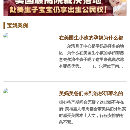
宝妈案例
在美国生小孩的孕妈为什么都
尔湾月子中心是孕妈选择多的地
选尔湾？
区，为什么在美国生小孩的孕妇都愿
意去尔湾生孩子呢？这里来说说尔湾
有哪些优势。 1、尔湾位于南加
州，全美宜居城市 尔湾位于美国
加利福尼亚州南部的橘郡，它背山面
海，西南紧邻浩瀚的太平洋，北部背
靠广大的圣塔安娜山脉，这里阳光充
美妈美爸们来到洛杉矶著名的
沛，气候温和，风景秀丽，环境优
担心待产期间会无聊？这些都不存在
staples球场感受NBA球赛
美，平均每年286天的晴天，平均每年
滴~美福嘉儿每周都会带美妈们外出实
降雨量300mm，年平均气温为17.
时感受美国本土人文，行程安排的有
2℃，很适合孕产妈妈休养生息。
条不紊。
2、全美安全的城市、经过规划的城