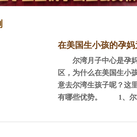
例
在美国生小孩的孕妈
尔湾月子中心是孕妈
选尔湾？
区，为什么在美国生小
意去尔湾生孩子呢？这
有哪些优势。 1、尔湾位于南加
州，全美宜居城市 尔湾位于美国
加利福尼亚州南部的橘
海，西南紧邻浩瀚的太