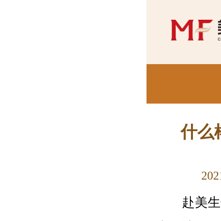
什么
202
赴美生子