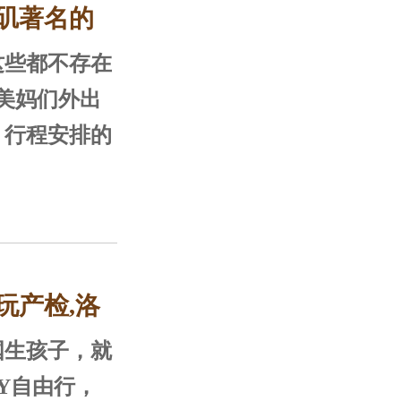
矶著名的
，这里阳光充
丽，环境优
这些都不存在
A球赛
晴天，平均每
美妈们外出
气温为17.
，行程安排的
养生息。
经过规划的
玩产检,洛
国生孩子，就
IY自由行，