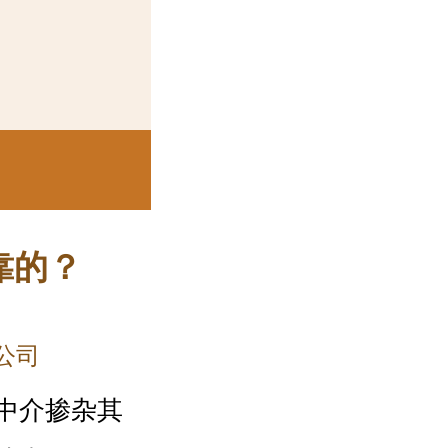
靠的？
公司
中介掺杂其