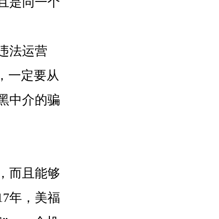
且是同一个
违法运营
，一定要从
黑中介的骗
，而且能够
17年，美福