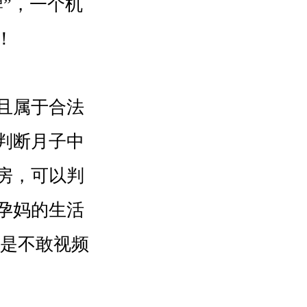
”，一个机
​
且属于合法
判断月子中
房，可以判
孕妈的生活
上是不敢视频