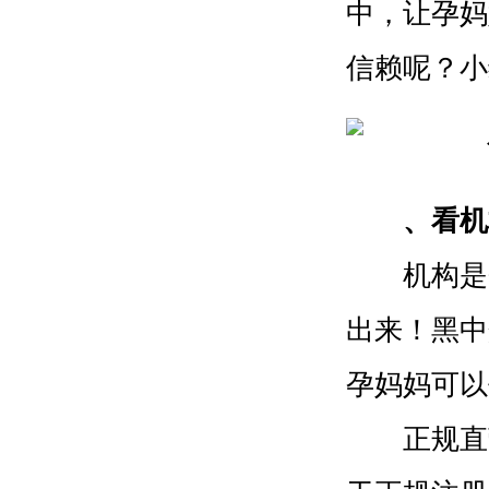
中，让孕妈
信赖呢？小
、看机
机构是否
出来！黑中
孕妈妈可以
正规直营