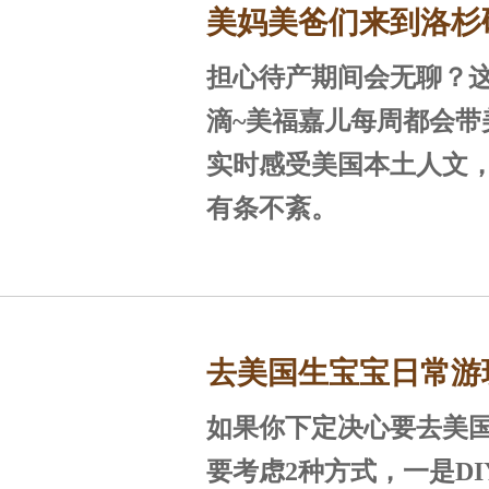
美妈美爸们来到洛杉
靠广大的圣塔安娜山脉
沛，气候温和，风景秀
担心待产期间会无聊？
staples球场感受NB
美，平均每年286天的
滴~美福嘉儿每周都会带
年降雨量300mm，年平均
实时感受美国本土人文
2℃，很适合孕产妈妈休
有条不紊。
2、全美安全的城市、
城市 在全美安全的城市榜单上，
尓湾连续5年榜上
去美国生宝宝日常游
如果你下定决心要去美
杉矶待产记
要考虑2种方式，一是D