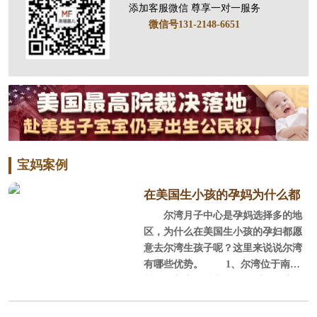
添加客服微信 尊享一对一服务
微信号131-2148-6651
宝妈案例
在美国生小孩的孕妈为什么都
尔湾月子中心是孕妈选择多的地
选尔湾？
区，为什么在美国生小孩的孕妇都愿
意去尔湾生孩子呢？这里来说说尔湾
有哪些优势。 1、尔湾位于南加
州，全美宜居城市 尔湾位于美国
加利福尼亚州南部的橘郡，它背山面
海，西南紧邻浩瀚的太平洋，北部背