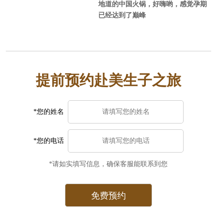
地道的中国火锅，好嗨哟，感觉孕期
语或者没有国外生活经历，建议订月
已经达到了巅峰
子中心，毕竟更方便省事安全。选月
子中心时一定要注意避免黑中介，好
找中美直营的，这样中美一个服务团
队你的权益也有保障。
提前预约赴美生子之旅
*您的姓名
*您的电话
*请如实填写信息，确保客服能联系到您