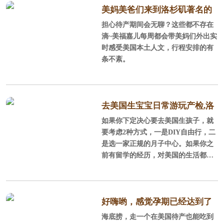
靠广大的圣塔安娜山脉，这里阳光充
美妈美爸们来到洛杉矶著名的
沛，气候温和，风景秀丽，环境优
担心待产期间会无聊？这些都不存在
staples球场感受NBA球赛
美，平均每年286天的晴天，平均每年
滴~美福嘉儿每周都会带美妈们外出实
降雨量300mm，年平均气温为17.
时感受美国本土人文，行程安排的有
2℃，很适合孕产妈妈休养生息。
条不紊。
2、全美安全的城市、经过规划的城
市 在全美安全的城市榜单上，尓
湾连续5年榜上
去美国生宝宝日常游玩产检,洛
如果你下定决心要去美国生孩子，就
杉矶待产记
要考虑2种方式，一是DIY自由行，二
是选一家正规的月子中心。如果你之
前有留学的经历，对美国的生活都还
比较熟悉，可以DIY，不过好找老公
陪同，毕竟孕妇面对一些事情处理时
不那么省心，当然了如果考虑到让老
公停止工作，陪产的性价比不如找个
好嗨哟，感觉孕期已经达到了
月子中心。一般对美国不太熟悉，或
海底捞，走一个在美国待产也能吃到
巅峰
者只是游玩过，同行的人也都不会外