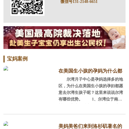
微信号131-2148-6651
宝妈案例
在美国生小孩的孕妈为什么都
尔湾月子中心是孕妈选择多的地
选尔湾？
区，为什么在美国生小孩的孕妇都愿
意去尔湾生孩子呢？这里来说说尔湾
有哪些优势。 1、尔湾位于南加
州，全美宜居城市 尔湾位于美国
加利福尼亚州南部的橘郡，它背山面
海，西南紧邻浩瀚的太平洋，北部背
靠广大的圣塔安娜山脉，这里阳光充
美妈美爸们来到洛杉矶著名的