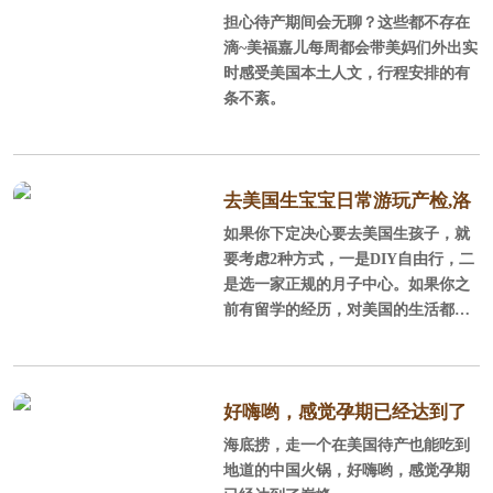
沛，气候温和，风景秀丽，环境优
担心待产期间会无聊？这些都不存在
staples球场感受NBA球赛
美，平均每年286天的晴天，平均每年
滴~美福嘉儿每周都会带美妈们外出实
降雨量300mm，年平均气温为17.
时感受美国本土人文，行程安排的有
2℃，很适合孕产妈妈休养生息。
条不紊。
2、全美安全的城市、经过规划的城
市 在全美安全的城市榜单上，尓
湾连续5年榜上
去美国生宝宝日常游玩产检,洛
如果你下定决心要去美国生孩子，就
杉矶待产记
要考虑2种方式，一是DIY自由行，二
是选一家正规的月子中心。如果你之
前有留学的经历，对美国的生活都还
比较熟悉，可以DIY，不过好找老公
陪同，毕竟孕妇面对一些事情处理时
不那么省心，当然了如果考虑到让老
公停止工作，陪产的性价比不如找个
好嗨哟，感觉孕期已经达到了
月子中心。一般对美国不太熟悉，或
海底捞，走一个在美国待产也能吃到
巅峰
者只是游玩过，同行的人也都不会外
地道的中国火锅，好嗨哟，感觉孕期
语或者没有国外生活经历，建议订月