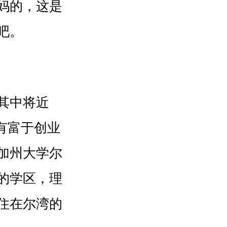
妈的，这是
吧。
其中将近
有富于创业
加州大学尔
的学区，理
住在尔湾的