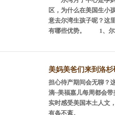
尔湾月子中心是孕妈
选尔湾？
区，为什么在美国生小
意去尔湾生孩子呢？这
有哪些优势。 1、尔湾位于南加
州，全美宜居城市 尔湾位于美国
加利福尼亚州南部的橘
海，西南紧邻浩瀚的太
美妈美爸们来到洛杉
靠广大的圣塔安娜山脉
沛，气候温和，风景秀
担心待产期间会无聊？
staples球场感受NB
美，平均每年286天的
滴~美福嘉儿每周都会带
年降雨量300mm，年平均
实时感受美国本土人文
2℃，很适合孕产妈妈休
有条不紊。