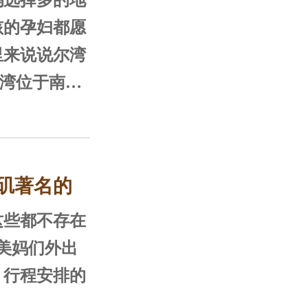
选择多的地
孩的孕妇都愿
里来说说尔湾
郡，它背山面
平洋，北部背
矶著名的
，这里阳光充
丽，环境优
这些都不存在
A球赛
晴天，平均每
美妈们外出
气温为17.
，行程安排的
养生息。