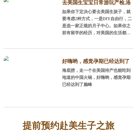
去美国生宝宝日常游玩产检,洛
如果你下定决心要去美国生孩子，就
杉矶待产记
要考虑2种方式，一是DIY自由行，二
是选一家正规的月子中心。如果你之
前有留学的经历，对美国的生活都还
比较熟悉，可以DIY，不过好找老公
陪同，毕竟孕妇面对一些事情处理时
不那么省心，当然了如果考虑到让老
公停止工作，陪产的性价比不如找个
好嗨哟，感觉孕期已经达到了
月子中心。一般对美国不太熟悉，或
海底捞，走一个在美国待产也能吃到
巅峰
者只是游玩过，同行的人也都不会外
地道的中国火锅，好嗨哟，感觉孕期
语或者没有国外生活经历，建议订月
已经达到了巅峰
子中心，毕竟更方便省事安全。选月
子中心时一定要注意避免黑中介，好
找中美直营的，这样中美一个服务团
队你的权益也有保障。
提前预约赴美生子之旅