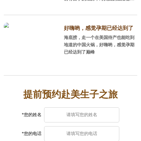
比较熟悉，可以DIY，不过好找老公
陪同，毕竟孕妇面对一些事情处理时
不那么省心，当然了如果考虑到让老
公停止工作，陪产的性价比不如找个
好嗨哟，感觉孕期已经达到了
月子中心。一般对美国不太熟悉，或
海底捞，走一个在美国待产也能吃到
巅峰
者只是游玩过，同行的人也都不会外
地道的中国火锅，好嗨哟，感觉孕期
语或者没有国外生活经历，建议订月
已经达到了巅峰
子中心，毕竟更方便省事安全。选月
子中心时一定要注意避免黑中介，好
找中美直营的，这样中美一个服务团
队你的权益也有保障。
提前预约赴美生子之旅
*您的姓名
*您的电话