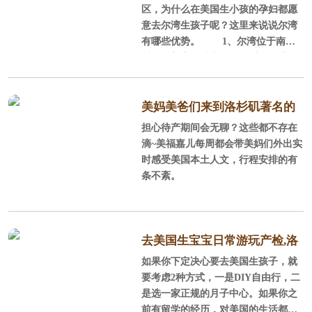
区，为什么在美国生小孩的孕妇都愿
意去尔湾生孩子呢？这里来说说尔湾
有哪些优势。 1、尔湾位于南加
州，全美宜居城市 尔湾位于美国
加利福尼亚州南部的橘郡，它背山面
海，西南紧邻浩瀚的太平洋，北部背
靠广大的圣塔安娜山脉，这里阳光充
美妈美爸们来到洛杉矶著名的
沛，气候温和，风景秀丽，环境优
担心待产期间会无聊？这些都不存在
staples球场感受NBA球赛
美，平均每年286天的晴天，平均每年
滴~美福嘉儿每周都会带美妈们外出实
降雨量300mm，年平均气温为17.
时感受美国本土人文，行程安排的有
2℃，很适合孕产妈妈休养生息。
条不紊。
2、全美安全的城市、经过规划的城
市 在全美安全的城市榜单上，尓
湾连续5年榜上
去美国生宝宝日常游玩产检,洛
如果你下定决心要去美国生孩子，就
杉矶待产记
要考虑2种方式，一是DIY自由行，二
是选一家正规的月子中心。如果你之
前有留学的经历，对美国的生活都还