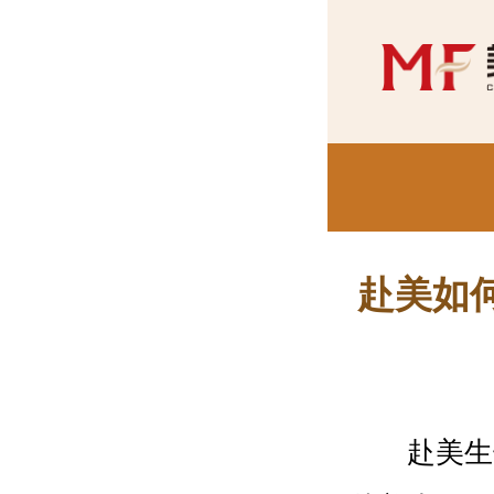
赴美如
赴美生子