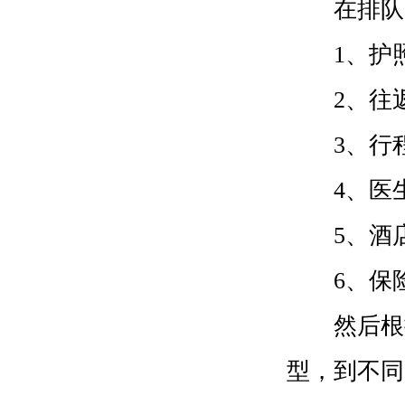
在排队的
1、护照
2、往返
3、行
4、医生
5、酒店
6、保险
然后根据
型，到不同