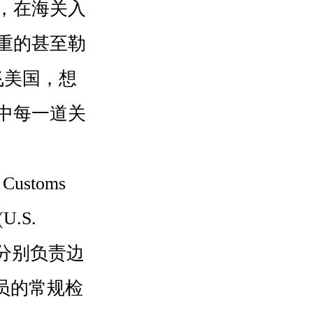
，在海关入
重的甚至勒
飞美国，想
中每一道关
stoms
U.S.
CE)，分别负责边
员的常规检