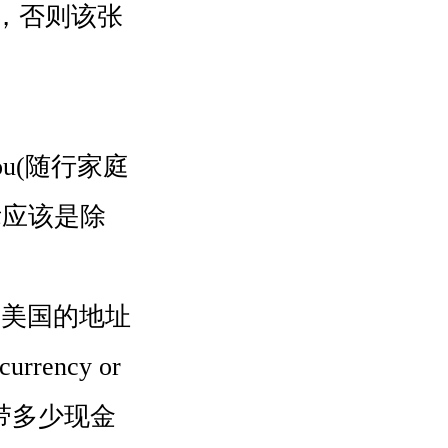
，否则该张
h you(随行家庭
际应该是除
ion)在美国的地址
rency or
生子带多少现金