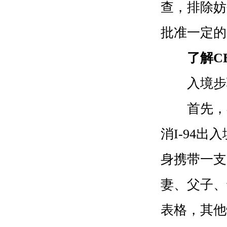
查，排除妨
批准一定的
了解C
入境步骤
首先，在
消I-94
身携带一支
妻、父子、
表格，其他