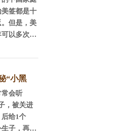
！
项准备的材
始美签都是十
海岸，赴美
返。但是，美
以这里赴美生
年可以多次往
和旅游签一
洛杉矶海关的
以入关，可以
对孕妈们特别
海关（CB
的工作人员在
停留期是六
秘“小黑
经有了丰富的
拿到六个月的
血，但他们不
拿到六个月，
常常会听
好文
们也不必太紧
可能会被给予
子，被关进
期。
后给1个
外生子，再去