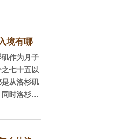
己也会像文佳
至被带进小黑
择入境城市也
入境有哪
福嘉儿成功在
择从洛杉矶、
矶作为月子
城市入境。
分之七十五以
都是从洛杉矶
，同时洛杉矶
美国城市之
海岸，赴美
孕妈为关心的
以这里的孕妈