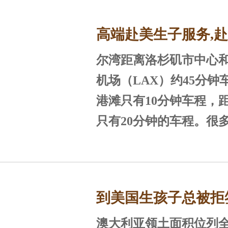
入境通关
月子中心
美国医疗
高端赴美生子服务,
尔湾距离洛杉矶市中心
庭为何加州尔湾？
机场（LAX）约45分钟
港滩只有10分钟车程，
回国服务
母婴指南
只有20分钟的车程。很
闲暇时间自驾旅游，1小
以到尔湾以南的圣地亚哥
即可到达尔湾以北的拉
到美国生孩子总被拒
湾分为30多个区。每个
点，不同的地理位置和
澳大利亚领土面积位列全