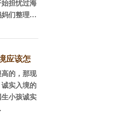
育保险、医生
要通过CBP
开始担忧过海
期合法进入美
妈妈们整理一
太解洛杉矶的
问题，希望孕
儿就洛杉矶过
关。
进行一下详细
境应该怎
申报单
高的，那现
上填写，由
，诚实入境的
，美国已取消
国生小孩诚实
，因此只需填