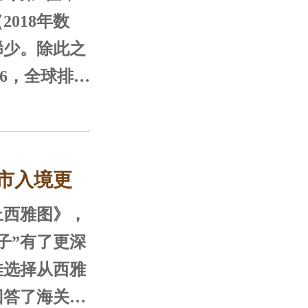
2018年数
稀少。除此之
.6，全球排名
籍人合法赴加
出生率做了挺
加生子，其实
市入境更
境、教育、就
的优势，并且
西雅图》，
孩子的益处。
子”有了更深
佳选择从西雅
回答了海关的