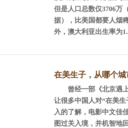
生子可以考虑！
区的房价。
但是人口总数仅3706万（
据），比美国都要人烟
外，澳大利亚出生率为1
第181，换句话说，外
生子为提升这个國家的
大的贡献。大部分人赴
在美生子，从哪个城
都是看好了澳大利亚环
业、社会保障部等方面
曾经一部《北京遇上
好？
还有许多相当于美国生
让很多中国人对“在美生
入的了解，电影中文佳
图过关入境，并机智地