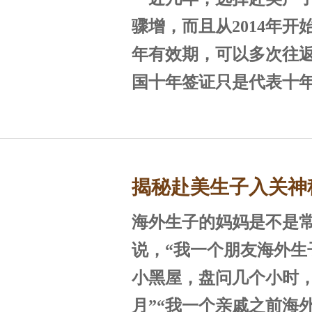
请延期方法详细解说
二、诚实入境需要专
骤增，而且从2014年开
料
洛杉矶位于美国的西
年有效期，可以多次往
生子产业比较发达，所
国十年签证只是代表十
准备的材料，大部分
子孕妈的通关量巨大，
返美国，去美国是否可
样，但诚
工作人员在审查时也会
在美国待多久，则取决于
留意。并且洛杉矶海关
P）给的停留期。美国长
揭秘赴美生子入关神
处理孕妈入境事宜上已
个月，一般入境者可以
经验，询问往往一针见
停留期，但不是一定会
海外生子的妈妈是不是
屋”，美福嘉儿深度
会刻意为难孕妈，孕妈
有些持旅游签的入境者
说，“我一个朋友海外生
张，只要诚实地回答
三个月甚至更短的停留
小黑屋，盘问几个小时，
月”“我一个亲戚之前海