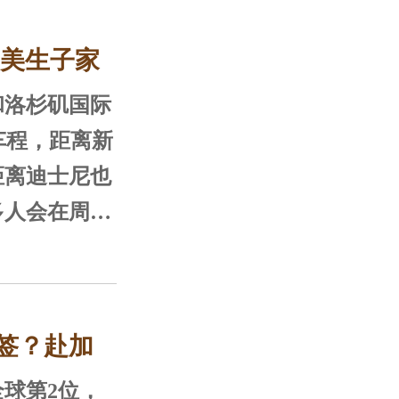
待产生活
赴美生子家
和洛杉矶国际
车程，距离新
距离迪士尼也
多人会在周末
时的车程可
，4个小时
斯维加斯。尔
签？赴加
区有不同的特
特点决定了该
球第2位，