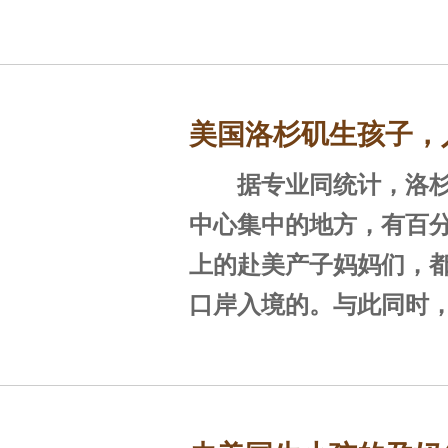
询问。很多孕妈担心自
佳那样被海关询问，甚
屋。其实，在美生子选
美国洛杉矶生孩子，
是一门大学问。通过美
美生子的孕妈们大多选
据专业同统计，洛杉
些注意事项
夏威夷、拉斯维加斯等
中心集中的地方，有百
上的赴美产子妈妈们，
一、洛杉矶
口岸入境的。与此同时
也是入境检查为严格的
洛杉矶位于美国的西
一，怎样顺利入境成了
生子产业比较发达，所
问题。