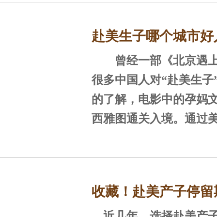
一、什么是诚实入
海关申报单以家庭为
赴美生子哪个城市好
是直系亲属才能够共同
诚实入境是去美国生
格，旁系亲属及朋友关
对孕妈诚实办理签证行
曾经一部《北京遇上
有这些选择！(图文)
单独填写。
实入境实质是美国B2类
很多中国人对“赴美生子
B2类签证综合旅游、商
的了解，电影中的孕妈
二、前往入境大厅，
亲等目的，通常情况下
西雅图通关入境​。通过
孕妈可获得十年有效的
赴美生子的孕妈们大多
下飞
民签证，在有效期内，
矶、塞班、夏威夷、拉
返美国，每次停留时间长
市入境的。
收藏！赴美产子停留
天。
一、洛杉矶
近几年，选择赴美产子