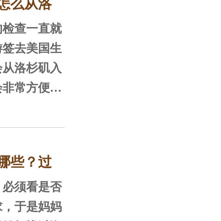
怎么从洛
海关的工作人
们特别留意。
的
检查一直就
人员在处理孕
游签去美国生
会从洛杉矶入
会非常方便，
立在“诚
为了顺利入境
。面对海关
会选择转航班
境还是美爸后
矶。
哪些？过
赴美生宝宝的
，自己是光明
妈是可以直
必须看是否
经规划好所有
实签去去美国
求，于是妈妈