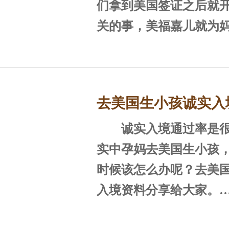
行程，还能提供境外生
生小孩，入境洛杉矶还需
们拿到美国签证之后就
预约单、回程机票。
的审核，才能拿到停留
关的事，美福嘉儿就为
国。由于孕妈可能不了
些关于美国入境的常见
海关，下面就由美福嘉
妈们都能顺顺利利过海
海关需经过的几个流程
去美国生小孩诚实入
说明。
一、上飞机填写海关
诚实入境通过率是很
么做？
步：窗口选CBP
在中国到美国的航班
实中孕妈去美国生小孩
空乘服务人员发给乘客
时候该怎么办呢？去美
入境接受洛
I-94出入境表格的填写
入境资料分享给大家。
写海关申报单。