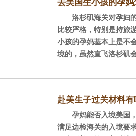
去美国生小孩的孕妈
的通关量巨大，洛杉矶
员在审查时也会对孕妈
一、入境需要注意
洛杉矶海关对孕妇的
杉矶过海关​？
并且洛杉矶海关的工作
比较严格，特别是持旅
1、诚实入境
小孩的孕妈基本上是不
境的，虽然直飞洛杉矶
赴美产子这件事儿建
不必辛苦转机绕路，但
实”的基础上，是合法的
美国而不被遣返，孕妈
的询问，无论是孕妈入
绕行其他地方再去洛杉
赴美生子过关材料有
期入境，都要如实说明
事实，并且要表现自信
不过持有诚实签的孕
​孕妈能否入境美国，
关流程是什么？
正大来美国生孩子，已
飞洛杉矶的。孕妈持诚
满足边检海关的入境要