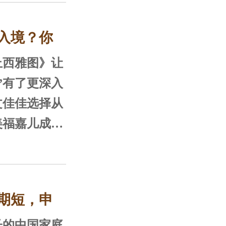
境
单位，必须
入境？你
填写一张表
小孩行业里
系都必须分开
为的统称，诚
西雅图》让
非移民签证，
”有了更深入
务、医疗、探
文佳佳选择从
办理入境
，签证获批后
美福嘉儿成功
一张美国非移
选择是从洛杉
孕妈可多次往
斯维加斯等城
可达180
期短，申
的中国家庭