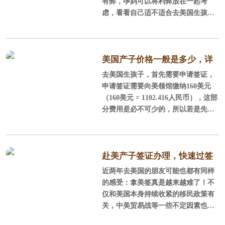
有弊，孕妈可以将利弊放在一起考
1、只在规定范围内携带一定数量
虑，看看自己适不适合去美国生孩
的现金，如果私自携带超过数量限额
子。
的现金，一旦被美国海关发现，将有
被没收的风险。
先说说去美国生孩子的好处：
美国产子价格一般是多少，详
2、通过申报，可以携带超过1万
一、避开生育政策多胎、非婚生
去美国生孩子，首先需要申请签证，
细费用告诉你！
美金以上的现金，但是不建议大家这
子不罚款。
申请签证需要向美领馆缴纳160美元
么做，因为一旦申报，就很有可能增
（160美元 = 1102.416人民币），这部
加你在海关停留的时间，那么一
我们现在计划生育已经全面开放
分费用是必不可少的，所以若是先生
二胎时代，但是不少家庭受中国传统
与太太两人去美国，那就需要160 *2=
思想多子多福的影响想要生三胎，不
320美金的签证费用，而出生后小孩的
过还是要面临着超声的高额罚款。虽
证照代办费是350元/美金(不含规费)。
然非婚生子不用罚款，但是国内单亲
（1美元 = 6.8901人民币）
赴美产子签证办理，快速过签
非婚生子上户口非常不方便。在美
近两年去美国的朋友可能也都有同样
的秘笈竟然是...
国，小孩出生纸甚至可以不用写父亲
的感受：拿美签真是越来越难了！不
名字，也可以办理各种证件。
仅和美国本身持续收紧的移民政策有
关，中美贸易战等一些不定因素也在
二、接受美国教育方便，而且
很大程度上影响着面签的结果。尤其