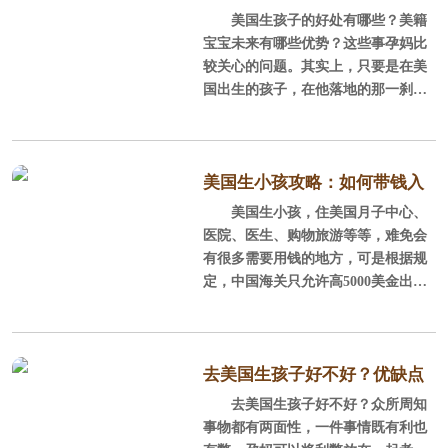
2，往返机票费用
在孕中期，妈咪过了难熬各种不
美国生孩子的好处有哪些？美籍
点说明白了
舒适的孕早期，来到孕中期的孕妈妈
宝宝未来有哪些优势？这些事孕妈比
机票费用有淡旺季之分，另外由
们逐渐适应孕期过程，恢复食欲及心
较关心的问题。其实上，只要是在美
于每个宝妈对仓位的要求不同，所以
情，行动也较方便，胎儿此时也相对
国出生的孩子，在他落地的那一刹
机票费用的差别还挺大的
稳定。
那，那么这个孩子就是美国公民了，
其所有的优势，都是因为这个公民身
2，从胎儿的角度来看
份。
美国生小孩攻略：如何带钱入
这个时期胎儿的各方面都比较稳
一、拿美国国籍
美国生小孩，住美国月子中心、
境和汇款到美国！
定，发生意外的可能性低。肚子也不
医院、医生、购物旅游等等，难免会
算特别大，不会因长途飞机而对婴儿
根据美国第十四条宪法款规定：S
有很多需要用钱的地方，可是根据规
造成挤压引起不适。
ection 1. All persons born or naturaliz
定，中国海关只允许高5000美金出海
ed in the United States, and subject to
关，美国海关只允许1W美金进海关。
3，航空公司角度来看
the jurisdiction thereof, are citizens of
到底要带多少钱才够呢？
t
只带规定范围内数额的现金
去美国生孩子好不好？优缺点
去美国生孩子好不好？众所周知
有这些
这里必须明确两点：
事物都有两面性，一件事情既有利也