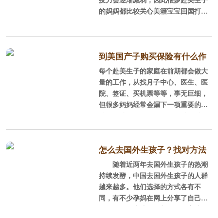
的妈妈都比较关心美籍宝宝回国打疫
苗的问题，毕竟中美两国之间对疫苗
注射有些不同之处，在美国出生的宝
宝接种疫苗是在美国接种？还是回国
统一接种？美福嘉儿来回答你！
到美国产子购买保险有什么作
每个赴美生子的家庭在前期都会做大
用？
量的工作，从找月子中心、医生、医
院、签证、买机票等等，事无巨细，
但很多妈妈经常会漏下一项重要的事
情，那就是保险。保险是一种规避风
险的金融工具，对于复杂而陌生的一
段赴美生子异国之旅来说我们首先要
知道风险点哪。总的来说赴美生子分
怎么去国外生孩子？找对方法
为备孕期、怀孕准备期、在美期间及
随着近两年去国外生孩子的热潮
事半功倍
回国4个阶段，一个准备充分的妈妈既
持续发酵，中国去国外生孩子的人群
要未雨绸缪又要蒿瞻远瞩，洞悉现
越来越多。他们选择的方式各有不
在、将来可能发生的一切风险。
同，有不少孕妈在网上分享了自己的
经验，虽然这些经验都有可取之处，