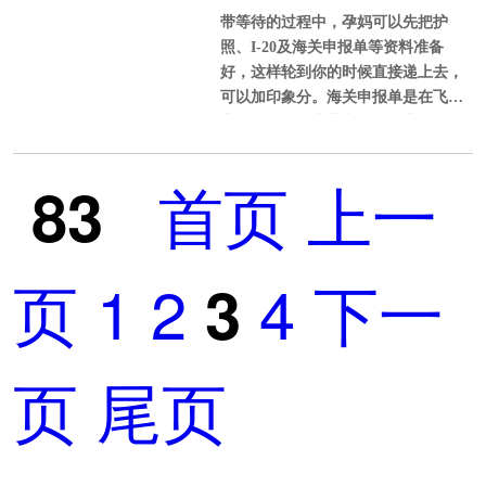
免费。未来上公立大学、研究生院学
带等待的过程中，孕妈可以先把护
强攻略！
费只需外国学生的1/10。可轻松进入
照、I-20及海关申报单等资料准备
品牌大学，申请美国公民才能享有
好，这样轮到你的时候直接递上去，
可以加印象分。海关申报单是在飞机
上发放的，有中英文两个版本，但是
孕妈不用担心，这个会提前告诉孕妈
如何填写，有专业的指导，所以不用
首页
上一
83
担心。
页
1
2
4
下一
3
页
尾页