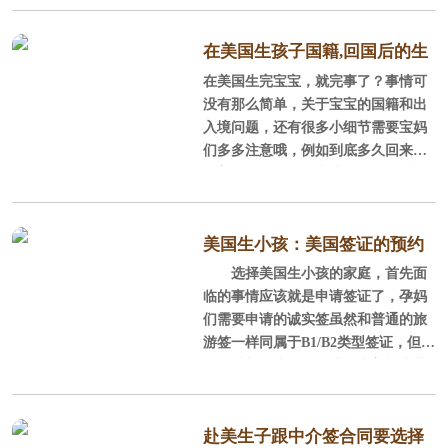
国外生孩子的好处有哪些你知道
吗？下面美福嘉儿就来详细的讲解一
下美国生孩子的五大优势。
在美国生孩子国籍,回国后的生
在美国生完宝宝，就完事了？事情可
活会不会受到影响？
一、拿美国国籍
没有那么简单，关于宝宝的国籍和出
入境问题，还有很多小细节需要宝妈
根据美国第十四条宪法款规定如
们多多注意哦，例如到底多久回来一
下：Section 1. All persons born or nat
次美国更换旅行证和护照，回国后的
uralized in the United States, and sub
生活会不会受到影响？且听我为您详
ject to the jurisdiction thereof, are citi
解
zens of the United States and
美国生小孩：美国签证的预约
选择美国生小孩的家庭，首先面
流程是什么
临的事情应该就是申请签证了，孕妈
们需要申请的诚实签虽然和普通的旅
游签一样同属于B1/B2类型签证，但审
核标准却更为严格。接下来美福嘉儿
把美国生小孩美国签证预约的相关流
程整理如下，给你供孕妈参考。
赴美生子跟中介签合同要选择