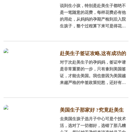
说到生小孩，特别是赴美生子都绝不
多少
是一笔随意的花费，每样花费必有他
的用处，从妈妈的孕期产检到后入院
生孩子，整个过程算下来可是得花不
少钱，但生孩子不是一项工程造价，
可以精准的算出一面墙需要多少砖和
水泥，生孩子的终花费是受到妈妈们
的医疗保险、选择何种生产方式、宝
赴美生子签证攻略,这有成功的
宝刚出生的情况等各种因素所影响
对于次赴美生子的孕妈妈，签证申请
案例给你借鉴！
的，今天美福嘉儿就来给大家分享一
是非常重要的一步，只有拿到美国签
些在美国生孩子费用的信息。
证，才能去美国。我也曾因为美国越
来越严格的申签政策犯愁，还好有专
业机构帮忙弄，这几天刚刚过签。下
面我就根据我的情况，总结一下需要
准备的申签材料清单吧。
美国生子那家好 ?究竟赴美生
去美国生孩子选月子中心可是个技术
子机构怎么选择？
活，选对了一切都好，选错了那几糟