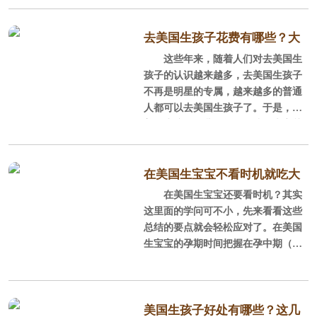
成为世界第二大经济体，那为何明
星，主持人，很多中产普通人热衷于
赴美生子呢?
去美国生孩子花费有哪些？大
这些年来，随着人们对去美国生
约是多少钱？
1、美籍身份：
孩子的认识越来越多，去美国生孩子
不再是明星的专属，越来越多的普通
根据美国落地生政策，在美国出
人都可以去美国生孩子了。于是，去
生的孩子出生即获美国国籍，可享同
美国生孩子的费用问题便成了大家关
等美国公民先进教育医疗，选举，失
心的话题。那去美国生孩子花费有哪
业，养老等诸多福利权利。
些呢？
在美国生宝宝不看时机就吃大
2、先进的教育资源和贷款福利
1，签证费用
在美国生宝宝还要看时机？其实
亏了！
这里面的学问可不小，先来看看这些
享受美国13年免费公立教育；公
去美国生孩子的步就是要办理美
总结的要点就会轻松应对了。在美国
立大学、研究所学费只要留学生
签。如果是自己办理，申请费是每人1
生宝宝的孕期时间把握在孕中期（孕2
60美元左右，正规的月子中心都会提
7-32周）佳。
供去美国生孩子签证办理，但是工本
费用还是需要支付的。
1，孕妈角度来看
美国生孩子好处有哪些？这几