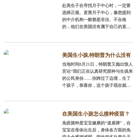
美国签证预约流程​如下所示：
赴美生子在寻找月子中心时，一定要
正规、直营月子中心
选择正规、直营月子中心，像您提到
首先是如何预约美国签证，那我
的中介机构一般都是非法、不合格
就假定申请人已经在 https://ceac.stat
的，他们在美国没有属于自己的直营
e.gov/GenNIV/Default.aspx ，填好了
服务内容，孕妈们的安全也得不到保
DS-160表，然后进行以下步骤：
障。像您遇到的这种状况，是由于中
介不顾客户的身体状况定了机票，您
1、到 https://cgifederal
可以向中介机构提出申请并进行协
美国生小孩,特朗普为什么没有
商，看看他们会给您什么样的回复。
当地时间8月21日，特朗普又抛出惊人
权利取消出生公民权 ？
黑中介往往不会以孕妈们的利益为
言论“我们正在认真研究那种与生俱来
首，像后期维权什么的几乎没有保
的公民身份……你跨过了边境，生了
障，他们不仅态度强硬，变脸和翻书
个孩子，恭喜你，这个孩子现在就是
一样快，还存在隐形消费等多种陷
美国公民了，这真是荒唐可笑。”赴美
阱，服务质量也没有保证。除此之
生子以实现“美国梦”的故事，可能就
外，黑中介还会在合同上做文章，服
此成为历史，特朗普为何如此执着于
务表述模棱两可，这就回到你之前提
取消出生公民权？他有可能达成目的
在美国生小孩怎么接种疫苗？
到的问
吗？
免疫接种是宝宝健康的“道盾牌”，自
宝宝在母体出生后，身体各方面的免
疫力会逐渐减弱，因此很多赴美生子