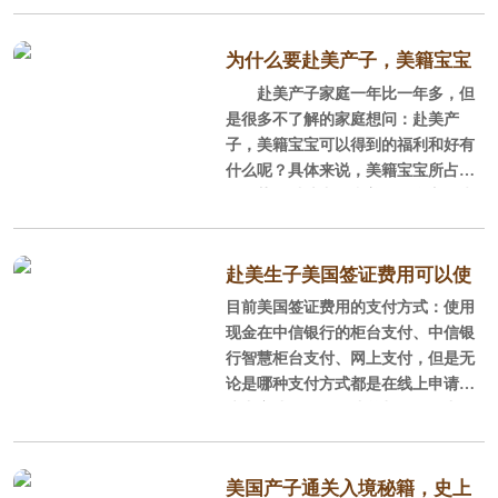
是对于想要赴美生子的孕妈们来说，
拿到美签的那一刻可算得上赴美生子
之旅就已经成功一大半了。下面美福
为什么要赴美产子，美籍宝宝
嘉儿为大家分享一对山东夫妻顺利过
赴美产子家庭一年比一年多，但
各种福利享不停！
签的经历，想去美国产子的孕妈们赶
是很多不了解的家庭想问：赴美产
紧笔记吧！
子，美籍宝宝可以得到的福利和好有
什么呢？具体来说，美籍宝宝所占据
的优势可以从中国和美国两个方面来
分析。
一、宝宝以后到美国生活
赴美生子美国签证费用可以使
目前美国签证费用的支付方式：使用
用支付宝了
1、宝宝出生在美国，根据落地公
现金在中信银行的柜台支付、中信银
民权，宝宝出生即为美国公民，享有
行智慧柜台支付、网上支付，但是无
一切美国公民应得的权利，包括社安
论是哪种支付方式都是在线上申请系
卡、教育、就业、福利、护照等等。
统中完成的，而且此前都是只有中信
银行一家独大的支付机构。
2、美籍宝宝享受美国公立学校13
年义务教育，从小幼儿园到高中完全
美国产子通关入境秘籍，史上