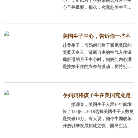
心了，所以对于孕妈来说选对月子中
心至关重要。那么，究竟赴美生子机
构哪家好呢？或者说如何选择一个靠
谱的月子中心呢？今天美福嘉儿就告
诉你选择赴美生子机构的技巧。
美国生子中心，告诉你一些不
赴美生子，当妈妈们终于看见美国的
知道的国外生孩子内幕！
美蓝天白云、清新自由的空气入住温
馨舒适的月子中心时，妈妈们内心满
是按捺不住的兴奋与激动，要特别提
醒赴美生子的妈妈们，入住美国月子
中心后要特别注意下面的一些习俗和
行为了。
孕妈妈将孩子生在美国究竟是
据调查，美国生子人群10年间增
为了什么？
长了133倍，2018选择美国生子人数更
是突破10万。有人说，如今中国改革
开放以来发展如此之快，国民生活水
平也不比美国差，尤其如今中国已经