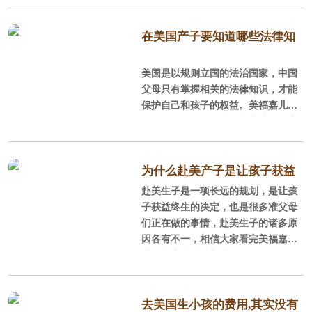
但是大家要注意，并不完全适用所有
孕妈。美福嘉儿凭借着多年服务于赴
美生子行业多年的经验，来告诉孕妈
在美国产子要知道哪些法律知
妈如何做。
识
美国是以规则立国的法治国家，中国
步：在怀孕前或怀孕初期取得美
父母只有掌握相关的法律知识，才能
国签证
保护自己和孩子的权益。美福嘉儿根
据多年的移民经验结合相关法律规定
申请美国签证很重要，是进入美
和实际情况，来解答一些和赴美生子
国的敲门砖。美国签证有效期是十
相关的常见问题
年，也就是说从申请下来之后十年以
为什么赴美产子是让孩子获益
内你都可以自由往返美国。建议大家
赴美生子是一项长远的规划，是让孩
终生的决定
尽早申请美国签证，毕竟美国签证比
子获益终生的决定，也是很多准父母
较难过签，如果提前申请还有缓冲
们正在做的事情，赴美生子的诸多原
因各有不一，相信大家看完美福嘉儿
这篇文章后对赴美生子会有更深层的
想法，而并不是单单出于随波逐流的
一时兴起。
去美国生小孩的费用,其实没有