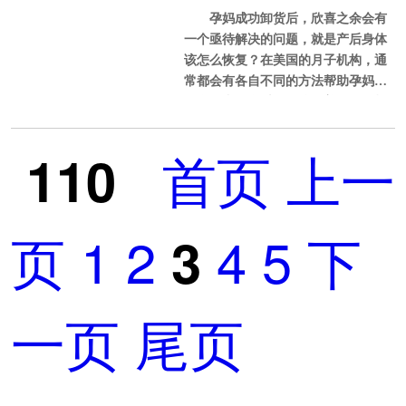
1，美国月子中心的价位多少是合
孕妈成功卸货后，欣喜之余会有
速有效恢复身材！
有些黑中介为了达到目的，特意
理的？
一个亟待解决的问题，就是产后身体
伪造正规机构违法运营的“证据”，以
该怎么恢复？在美国的月子机构，通
此获取孕
低价对于大多数人来说的确是一
常都会有各自不同的方法帮助孕妈恢
种吸引力，但是去美国生活3个月还要
复身体和好身材！那么在美国月子机
经过生产这样有风险的医疗行为，如
构坐月子的孕妈，该怎样进行健康有
果价格过低可能会存在其他危险。直
效恢复呢？美福嘉儿为孕妈提供以下
首页
上一
110
营美国月子中心，从孕妈咨询开始接
法宝，给孕妈参考。
待，办理签证、到美国之后的接机、
入住、清扫卫生、餐饮、产检、分
一、健康合理的月子餐
娩、坐月子等
页
1
2
4
5
下
3
美福嘉儿的台式月子是怎样调养
孕妈身体的？台湾人对于月子餐饮的
调理非常讲究，强调“一排二调三
一页
尾页
补”，他们认为产后女人的身体像是一
个敞开的大门，可以在坐月子期间把
体内积累的毒素和水分排出体外，从
而恢复产前的体型，保持美丽的身
材。因