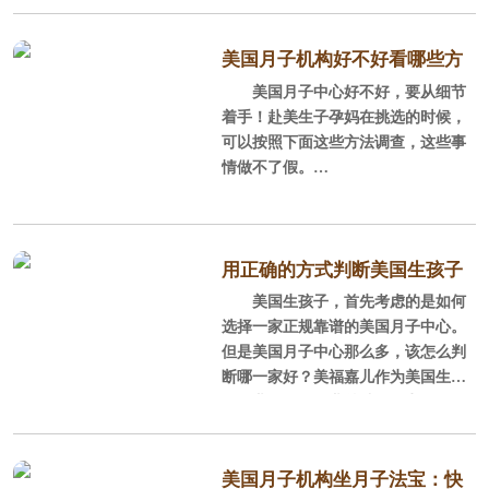
在国内有分公司和服务团队的，就更
这些资料时推三阻四、支支吾吾的
是屈指可数了，所以可以在众多的月
话，孕妈就要提高警惕了，这可能不
子中心中选择一个适合自己的并且是
美国月子机构好不好看哪些方
是正规的月子中心，有些赴美产子黑
正规直营的美国月子中心也是件需要
美国月子中心好不好，要从细节
面？
中介，美国月子中心不正规，没有注
做功课的事，现在美福嘉儿总结了几
着手！赴美生子孕妈在挑选的时候，
册，服务不能保障不说，还随
个挑选原则，希望可以帮助到计划境
可以按照下面这些方法调查，这些事
外生子的家庭。
情做不了假。
1，经营模式法则
、看美国月子中心的营业执照
经营模式有中介和非法月子中
机构是否正规，营业是否规范，
用正确的方式判断美国生孩子
心，正规月子中心这三者之分。中介
从美国月子中心的营业执照就能看出
美国生孩子，首先考虑的是如何
哪家好
不用说了，就是介绍孕妈到国外的月
来！黑中介属于非法运营，而且和美
选择一家正规靠谱的美国月子中心。
子中心或者
国那边属于合作关系，在中美两地都
但是美国月子中心那么多，该怎么判
没有正规的营业执照。正规直营美国
断哪一家好？美福嘉儿作为美国生孩
月子中心，以美福嘉儿为例，中美两
子行业的领跑企业总结了三点规律，
地均属于正规注册运营，在中美都有
孕妈认清这三点就可以轻松挑选到称
合法的营业执照，而且是同一个老
心如意的美国月子中心了。
板、同一个法人。
美国月子机构坐月子法宝：快