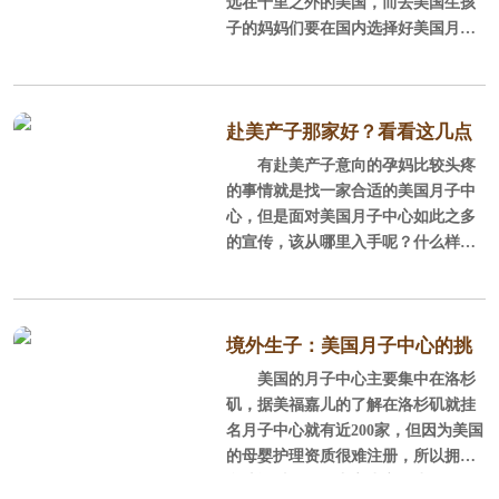
远在千里之外的美国，而去美国生孩
二、看服务
子的妈妈们要在国内选择好美国月子
有的客户跟美福开玩笑说，只要
中心，对于孕妈来说，挑选到好的美
美福嘉
安全，花再多的钱我们也没问题。国
国月子中心全凭运气成分了。其实也
内的美国生子业务目前如火如荼，美
未必如此，今天来看看怎么识别美国
国生子的服务提供商水平良莠不齐，
月子中心的优劣。
赴美产子那家好？看看这几点
甚至有很多黑心的小中介也趁机浑水
有赴美产子意向的孕妈比较头疼
来判断
摸鱼，打着很低的价格骗取孕妈们上
一、美国月子中心的地段
的事情就是找一家合适的美国月子中
当。美国生子
心，但是面对美国月子中心如此之多
洛杉矶的月子中心分布在白人
的宣传，该从哪里入手呢？什么样儿
区、华人区、老墨区，相对来说白人
的月子中心让孕妈住得舒服且安全
区的环境设施好，套餐费用相对来说
呢？孕妈担心的无非就是以下几类问
高一点。
题：
境外生子：美国月子中心的挑
另外就是美国月子中心的具体位
一、安全合法问题
美国的月子中心主要集中在洛杉
选原则
置，众所周知，洛杉矶的公共交通非
矶，据美福嘉儿的了解在洛杉矶就挂
常不方便，没有车就像没有腿一样。
如何确定美国月子中心是否是直
名月子中心就有近200家，但因为美国
所有机构都会宣传自
营，首要的事是关注她的资质、是否
的母婴护理资质很难注册，所以拥有
持有正式营业执照，关键还需要看有
合法资质的月子中心少之又少，如果
没有美国公司的税务证明，如果提供