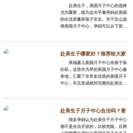
头卖狗肉”，有些美国产子黑中介，美
份与美国方面的月子中心。所以协议
赴美生子，美国月子中心的选择
月子中心？
国月子中心不正规，没有注册，服务
签订后的一切行为都是由第三方完成
尤为重要，因为这关乎着孕妈在美国
不能保障不说
的，万一有意外情况发生就特别麻
的生活质量和母子安全。关于怎么选
烦，很可能两方都不管，遇到问题无
择美国月子中心，孕妈可以从下面这
法解决。
些角度观察。
一、环境
赴美生子哪家好？推荐给大家
美福嘉儿在这里所说的环境，不
美福嘉儿美国月子中心坐落于洛
优质美国月子中心！
是指偏僻的别墅，也不是指吵闹的市
杉矶，这里作为早的美国月子中心服
区，而是指交通便利的，环境优美的
务地，汇聚了非常多优质的美国月子
住宅区，为什么重点强调交通便利
中心，并且形成相对完善的赴美生子
呢？准妈妈赴美之后，不可能就一直
产业链式服务，孕妈在洛杉矶生子可
呆在月子中心里，哪儿也不去，产
以有更多的选择和更好的服务。
检、购物、游玩要出门，交通是一定
要便利的。
更重要的一点是，洛杉矶是华人
赴美生子月子中心合法吗？要
的聚集地，是美国华人数量第二大城
很多孕妈认为赴美生子月子中心
看这几点
环境优美也能让准妈妈心情愉
市，孕妈在这里不仅可以看到黄皮肤
都不是合法开设的，比较危险。且网
悦，可以安心待产、坐月子，美福嘉
黑头发的华人，连华人医生也比较集