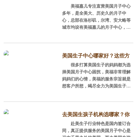
地理位置优越
美福嘉儿专注直营美国月子中心
节都要看
美福嘉儿支招1：
多年，是全美大、历史久的月子中
尔湾位于加州南部橘郡，地理位
心，总部在洛杉矶，尔湾、安大略等
置得天独厚。距离洛杉矶仅有50英
城市均设有美福嘉儿的月子中心，得
里，距离圣地亚哥80英里，拉斯维加
到孕妈的一致好评。
斯260英里，旧金山420英里！毗邻新
港海滩和拉古纳海滩等著名海滨度假
一、看环境
城市，紧靠加州一号公路，距离迪士
美国生子中心哪家好？这些方
尼乐园只有二十分钟车程！
美福嘉儿在这里要说的环境，是
很多打算美国生子的妈妈都为选
案可以了解下
指交通便利的，环境优美的住宅区，
择美国月子中心困扰，美福非常理解
数不尽的秀美景色
为什么强调交通便利呢？准妈妈赴美
妈妈们的心情，美福的服务宗旨就是
之后，不可能就一直呆在月子中心
想客户所想，竭尽全力为美国生子的
尔湾背靠
里，哪儿也不去，产检、购物、游玩
妈妈们提供安全优质的服务。美国生
要出门，交通是一定要便利的。环境
子，美国月子中心的选择可是大有学
优美也能让准妈妈安心待产、坐月
问的，首要考虑的就是安全，其次就
子，美福嘉儿月子中心周边应该还要
是服务品质，后就是价格。
去美国生孩子机构选哪家？你
有商圈，能满足准妈妈的日常购物需
赴美生子行业特色是国内签订合
要看这些方面
求。
一，安全永远是美国生子首要考
同，真正提供服务的美国月子中心是
虑的问题