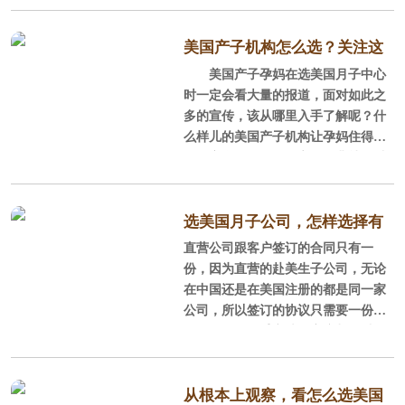
下面就以美福嘉儿为例，看看影响美
尽管我英语很烂，而且大多是一
国月子中心价格的几个因素吧。
个人在美国，但这段时间前前后后的
美国产子机构怎么选？关注这
事情基本都有月子中心出谋划策，生
美国产子孕妈在选美国月子中心
几点
活也是相当完满！
时一定会看大量的报道，面对如此之
多的宣传，该从哪里入手了解呢？什
在美国的90天
么样儿的美国产子机构让孕妈住得舒
服且安全呢？孕妈担心的无非就是以
刚到洛杉矶我们就看到管家举着
下几类问题：
牌子来接机，还送了一束花，心里的
紧张感和陌生感就都消除了，到了预
一、安全合法问题
选美国月子公司，怎样选择有
定的别墅还有阿姨准备的热乎乎的早
直营公司跟客户签订的合同只有一
真正实力的直营公司?
餐！
如何确定美国产子机构是否是直
份，因为直营的赴美生子公司，无论
营，首要的事是关注她的资质、是否
在中国还是在美国注册的都是同一家
美国气候很好，绿化率很高，空
持有正式营业执照，关键还需要看有
公司，所以签订的协议只需要一份，
气湿度也刚刚好，每天在别墅周围
没有美国公司的税务证明，如果提供
一旦有任何不妥之处，客户都可以跟
这些资料时推三阻四、支支吾吾的
中美两面的公司负责人进行沟通，要
话，孕妈就要提高警惕了，这可能不
求给出解决方案，而在中介那，客户
是正规的月子中心，很可能是“挂着羊
需要签订两份合同：一份与中介，一
从根本上观察，看怎么选美国