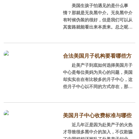
亲自拍摄的，透明真实，而且服务内
过程中的一个重要环节而已。
美国生孩子怕遇见的是什么事
局需注意
容都很详细。
情？那就是无良黑中介。无良黑中介
当然，美国直营月子中心也有正
有时候伪装的很好，但是我们可以从
对于想要赴美国生子的妈咪来
规与山寨的区别，并且由于住宿条件
其套路就能看出来本质来。总之呢，
说，不管你定了哪
饮食水平的差异，收费上来说，也有
美国生孩子千万不要选到无良黑中
较大差距。正规美国月子中心的由于
介！下面，美福嘉儿就帮大家看清黑
全程都有明确的保障，安全性来说更
中介套路。
高一些。关于如何挑选直营美国月子
合法美国月子机构要看哪些方
中心，可以从以下几方面考核一
1，小心防范黑中介的低价陷阱
赴美产子到底如何选择美国月子
面？
中心是每位美妈为关心的问题，美国
美国生孩子行业的低价诱惑不在
却实实在在有比较多的月子中心，这
少数，“三无机票”“办假证”等情况屡
些月子中心以不同的方式存在，那么
屡被曝光。
如何判断美国月子中心的正规与否
呢？
美福嘉儿分析：一分价钱一分
货，美国生孩子整个服务过程持续3个
一、看价格
美国月子中心收费标准与哪些
月，妈妈在美国的起居饮食各项服
近几年正是因为赴美产子的火热
因素有关！
务，都由美国月子中心负担，这是无
这个价格才是判断根本，一定要
才导致很多黑中介的加入，不仅欺骗
可避免的经营成本。商家再好也要有
先了解好美国月子中心的市场价格，
了中国妈妈还扰乱了赴美产子行业，