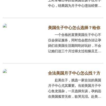
上时常曝出孕妇去美国生孩子住月子
儿月子中心周边应该还要有商圈，能
中，这样就方便英语沟通不太方便的
中心，结果因为月子中心违法经营被
满足准妈妈
孕妈，在洛杉矶还有很多华人商店和
查抄，导致孕妈们被遣返回国的案
超市，很多服务人员都是华裔，即便
例。听到这里，美福嘉儿也胆战心
是当地美国人，也或多或少会说中
惊，但是赴美生子月子中心到底合法
文，可以说非常方便了。
么？
美国生子中心怎么选择？给你
一个合格的直营美国生子中心不
答案！
这里，不建议孕妈选择民宿
首先孕妈必须明确一点：只要美
仅会保证服务，同时也会想办法让孕
国月子中心有合法的营业执照并且依
妈们在美国生活期间吃好玩好，不会
法纳税都是合法的！
让她们这三个月过得太过枯燥且乏
味。那么，孕妈该怎么选择美国生子
随着赴美生子人数的增大，美国
中心呢？
突然涌现了许多的月子中心，但是这
些月子中心鱼龙混杂，不一定全部都
一、看资质
合法美国月子中心怎么找？方
合法正规，肯定会有我们所说的中介
赴美生子，挑选一家合法的美国
法交给你了
机构、民宿等自称月子中心的违法月
有些美国生子黑中介不正规，没
月子中心尤其重要。当前美国月子中
子中心。对赴美生子行业来说，
注册，服务没保障不说，还随时可能
心鱼龙混杂，一旦选择失误，孕妈远
被举报，孕妈妈们随时可能被遣返。
在美国孤苦无依，欲哭无泪。赴美生
子，合法的美国月子中心可以按照下
其次，在美国申请美国母婴护理