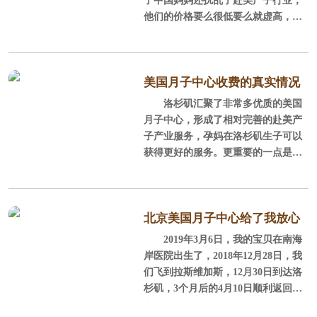
利润才可以保证服务
一般赴美产子的全部费用加起来的范
他们的价格要么很低要么就虚高，让
围在15到30万不等，高于这个价格或
孕妈一头雾水。美国月子中心的价格
者低于这个价格太多的月子中心孕妈
其实是受到多方面的影响的，美福嘉
就要谨慎选择了，总之赴美产子一定
儿源自美国立足国内是赴美产子行业
要找正规、合法注册的月子中心，让
的领头企业，现在就美国本土的情况
美国月子中心收费的真实情况
孕妈们有个美好的赴美产子之旅。
为孕妈揭开月子中心价格的神秘面
洛杉矶汇聚了非常多优质的美国
是怎样的？
纱。
月子中心，形成了相对完善的赴美产
二、看服务
子产业服务，孕妈在洛杉矶生子可以
1、地理位置不同价格也不同
获得更好的服务。更重要的一点是，
美国月子中心的服务孕妈一
洛杉矶是咱们华人的聚集地，华人医
我们知道洛杉矶是月子中心比较
生也比较集中，还有很多华人商店和
集中的地区，但洛杉矶不仅地域广阔
超市，英文沟通不太方便的孕妈也可
而且也有白人区和高档华人区的区
以单独在这里生活。正是因为洛杉矶
北京美国月子中心给了我放心
分。其中白人区位于洛杉矶南面的尔
被中国妈妈青睐，网上传言洛杉矶月
2019年3月6日，我的宝贝在南海
的服务！
湾地区，安全便利，附近有商场购物
子中心贵过天价其实并不是真实的情
岸医院出生了，2018年12月28日，我
中心、奥特莱斯、
况，美福嘉儿美国月子中心以美国洛
们飞到拉斯维加斯，12月30日到达洛
杉矶的湾、科罗娜、安大略为中心，
杉矶，3个月后的4月10日顺利返回北
不断拓展到美国塞班岛、加拿大等
京。
地，价格透明公开，服务实实在在。