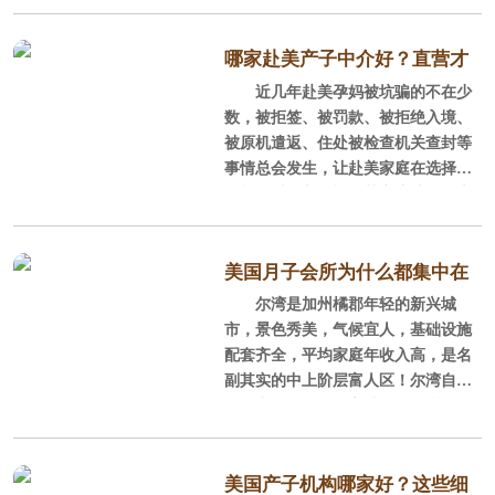
面这些方法来挑。
资质是很难的，必须要满足多方面的
条件，比如母婴护理资质、食品卫生
一、审核资质
哪家赴美产子中介好？直营才
许可证，正规交税的房屋租合同等
近几年赴美孕妈被坑骗的不在少
有保障！
等。但是，这种资质健全的月子中心
就算我们去商店买件衣服，首先
数，被拒签、被罚款、被拒绝入境、
很少，但实力较强。这种月子中心特
也会看这个东西是不是正品，有没有
被原机遣返、住处被检查机关查封等
点是：有保障、实力强
商标资质，如果是假货肯定就不会买
事情总会发生，让赴美家庭在选择服
了。赴美生子的妈妈们要擦亮眼睛，
务机构时不断犹疑。其实这些孕妈大
选择合法、正规的美国月子中心。
多是无良违法机构行为的受害者。
二、服务水平
这些赴美产子黑中介骗人、坑
美国月子会所为什么都集中在
钱、材料造假、不退款、不履约，让
尔湾是加州橘郡年轻的新兴城
尔湾？
正规的​美国月子中心会一直把客
人愤懑恼怒又无计可施。之所以会出
市，景色秀美，气候宜人，基础设施
户的满意度放在首位，全程都由专业
现这种情况，主要是因为孕妈没有提
配套齐全，平均家庭年收入高，是名
团队对客户进行跟踪服务，每个环节
前识破赴美产子黑中介的骗局。美福
副其实的中上阶层富人区！尔湾自身
的贴心服务，超
嘉儿作为老牌直营美国月子中心，为
的魅力吸引了很多高端月子会所集聚
您解析那些中介的特点，帮助孕妈规
于此，并逐渐成为很多富裕家庭​赴美
避风险，选择到与自己情况和想法匹
生子的地！
配的、正规直营的美国月子中心。
美国产子机构哪家好？这些细