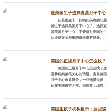
监管和法律保护的。但由于母婴护理
资格在美国很难注册，所以拥有母婴
护理资格的月子中心非常少，孕妈要
赴美国生子选择直营月子中心
想找到正规直营，且有母婴护理资格
赴美国生子，妈妈们头痛的问题
的优势！
的月子中心更是难上加难。不过也不
莫过于选择美国月子中心了。选择直
是全无办法，孕妈除了碰运气之外，
营美国月子中心，不管是对美国的生
就是要熟知辨别技巧，下面就是美福
活还是美宝未来的成长都有好处。说
嘉儿特意整理的一些辨别月子中心是
的再多，不如切实的给大家讲讲直营
否是正规直营机构的技巧。
月子中心的优势究竟是什么。
招：月子中心没有母婴护理资质
直营美国月子中心的优势：
美国的正规月子中心怎么找？
的不正规。在美国，母婴护
美国的正规月子中心怎么找？这
直接的方法在这
1. 直营中心，高性价比，服务有
是孕妈妈都很关心的话题。当前美国
保障
月子中心鱼龙混杂，一旦选择失误，
远在美国孤苦无依。据调查，现在的
美福嘉儿​的月子中心就是直营
美国月子中心真正称得上直营不过几
的，价格要比国内中介机构低40%左
家，所谓直营的含义就是在在中美两
右，网上选房系统的房间照片及房屋
地是一个团队在从事全过程的服务，
周围的环境都是美福嘉儿美国的员工
而处于美国的月子中心只是这个服务
美国生孩子机构提示：这些骗