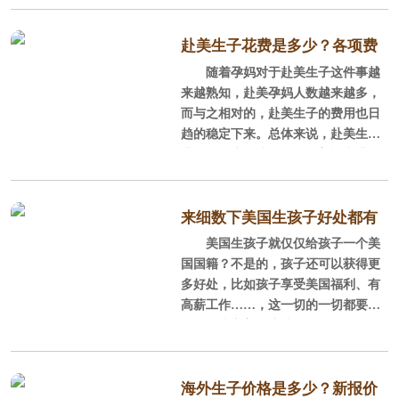
题都在下文有了详细的解答。
美国主要采用出生地主义原则确
赴美生子花费是多少？各项费
定初生婴儿的国籍，也就是说，凡是
随着孕妈对于赴美生子这件事越
用总结
出生在美国的婴儿，国籍都被认为是
来越熟知，赴美孕妈人数越来越多，
美国国籍。这点在宪法里有着明确的
而与之相对的，赴美生子的费用也日
说明。在美国宪法的第十四条修正案
趋的稳定下来。总体来说，赴美生子
规定：“任何人，凡在合众国出生或归
费用有几大板块，现在，美福嘉儿将
化合众国并受其司法管辖者，均为合
去美国生孩子的费用进行拆分，以此
众国及所居住之州的公民。任何州都
来详细讲解赴美生子费用是多少。
不能制定或执行任何削弱美国公民权
来细数下美国生孩子好处都有
利或豁免权的法律。”也就
1，签证费用
美国生孩子就仅仅给孩子一个美
哪些？
国国籍？不是的，孩子还可以获得更
大使馆会收取签证费用的申请
多好处，比如孩子享受美国福利、有
费，申请费是每人160美元左右，正规
高薪工作……，这一切的一切都要从
的月子中心都会提供赴美生子签证办
孕妈下决心美国生孩子说起。下面，
理，但是这个费用是要交给美领馆
美福嘉儿来讲讲美国生孩子好处都有
的。
哪些。
海外生子价格是多少？新报价