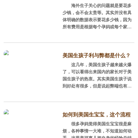
2，往返机票费用
一、“出生公民权”政策
海外生子关心的问题就是要花多
来了
少钱，会不会太贵等。其实并没有具
机票费用有淡旺季之分，另外由
根据1868年宪法第14条修正
体明确的数据表示要花多少钱，因为
于每个宝妈对仓位的要求不同，所以
案：“所有在美国出生或在美国归化，
所有费用是根据每个孕妈或每个家庭
机票费用的差别还挺大的。
并受美国司法管辖的人，都是美国公
的实际情况而定的，终只能看孕妈自
民以及其所居住州的居民，任何州都
己的选择了。下面，美福嘉儿将海外
不能制定或执行任何削弱美国公民权
生子基本的价格进行了总结，大家来
利或豁免权的法律。”也就是在美国出
参考下。
美国生孩子利与弊都是什么？
生的孩子享有“出生公民权”，自然获
这几年，美国生孩子越来越火爆
得美国国籍。
1、签证价格
了，可以看得出来国内的家长对于美
国生孩子的热衷。其实美国生孩子说
二、超过180
办理美签的费用是海外生子必不
到好处有很多，但是说起弊端也有不
可少的一项花费，但除了交给大使馆
少。接下来，美福嘉儿就浅谈一下美
的160美金，约合人民币1073.5680元
国生孩子的利弊。
的工本费之外（中美新汇率），需要
注意的是如果签证办理不成功工本费
一、美国生孩子落地美籍，占尽
如何到美国生宝宝，这个流程
用大使馆也不会退还。另外，美福嘉
先机
很多孕妈觉得美国生宝宝很是麻
很清晰！
儿提醒如果有机构称可以代办签证一
烦，各种事情一大堆，不知道如何动
次
美国生孩子的好处有很多，但大
手。这里美福嘉儿把自身的经验总结