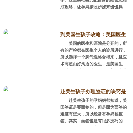
的好处是孩子落地就是美国人。​这是
成攻略，让孕妈按照步骤来慢慢操
一个什么概念呢？想必大家身边有不
作，相信孕妈可以顺顺利利的在美国
少家庭打算送孩子出国留学，而大部
产下美宝。
分留学生毕业之后都想拿到工作签
证，然后申请绿卡留在美国继续发
1、找家美国月子中心
到美国生孩子攻略：美国医生
展。这里说的绿卡其实就是美国的北
美国的医生和医院是分开的，所
怎么选择？
京暂住证，而美国国籍就相当于北京
美国生宝宝逐渐火热，在热潮中
有的产检都在医生个人的诊所进行，
户口。如果有心让孩子以后在
赴美生子中介应运而生，这中介亦真
所以选择一个脾气性格合得来，且医
亦假，难以辨别。正规直营美国月子
术高超由好沟通的医生，是美国生孩
中心会根据孕妈的自身情况，告诉孕
子过程的重中之重。今天，美福嘉儿
妈美国生宝宝的话需要怎么做，需要
将前来咨询的孕妈关于选择美国医生
准备哪些事宜以及过签率有多高等，
的问题进行总结​。
要提醒孕妈的是一定要找直营的机构
赴美生孩子办理签证的诀窍是
咨询来判断自身情况，再考虑美国生
Q1：美国医生水平怎么样？
赴美生孩子的孕妈妈都知道，美
什么？
宝宝计划。
国签证是要面签的，但是因为面签的
美国医生的入行门槛很高，所有
难度有些大，所以经常有孕妈被拒
2、办理签证要提早
医生都必须有医生执照，除了要过大
签。其实，面签也是有很多技巧的，
学本科这一关外，还要经过医院的实
学会了对过签有很大的帮助。
习，前后长达10多年。如果是专科医