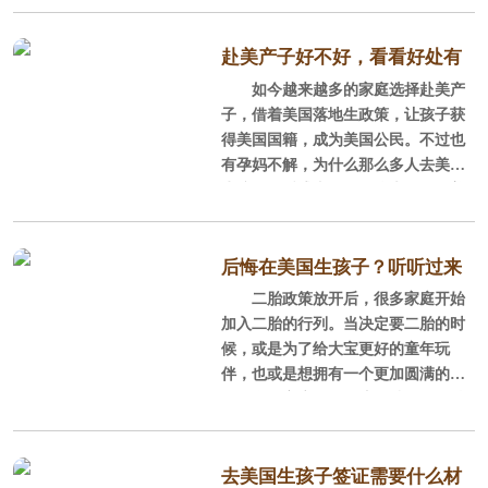
生或外科医生，实习期限就会更长。
一、签证官判断的两个基本要点
所以，在美国当地知名的医生水平普
赴美产子好不好，看看好处有
遍都很高。
美国大使馆签证官的主观意识很
如今越来越多的家庭选择赴美产
哪些
强大，主要从这两点判断：是看你是
子，借着美国落地生政策，让孩子获
Q2：白人医生和华人医生哪个
否有足够的经济能力来负担你此次的
得美国国籍，成为美国公民。不过也
好？
美国之行，你的签证目的是否明确；
有孕妈不解，为什么那么多人去美国
第二就是要看你国内的约束力，也就
生孩子？诱惑真的有那么大？下面美
是说去美国不论旅游还是商务考察，
福嘉儿就来说一说赴美产子的好处！
是否会按照约定的日期回国。如果你
的材料或者你面试的表现不尽人意，
1、获得美国国籍，成为美国公
后悔在美国生孩子？听听过来
即使你真的是去美国旅游，但是抱
民。
二胎政策放开后，很多家庭开始
人怎么说
歉，签证官还是不会给
加入二胎的行列。当决定要二胎的时
这一优势是其他所有优势的前
候，或是为了给大宝更好的童年玩
提，也是孕妈去​赴美产子直观的好
伴，也或是想拥有一个更加圆满的儿
处，就是享受美国落地生政策，孩子
女双全的家庭氛围，这群特别的二胎
落地就成为美国公民。
群体在各自做着努力。今天就有一位
带着满满＂悔意＂的二胎妈妈想和你
2、美宝可享受美国免费的13年义
说说掏心窝的内心话。
去美国生孩子签证需要什么材