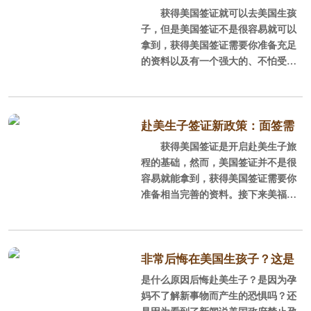
务教育，就读小学到高中完全不花
获得美国签证就可以去美国生孩
料？签证官会问哪些问题？
钱。
我是一名新进二胎妈妈，刚在美
子，但是美国签证不是很容易就可以
国生完我的第二个宝宝，是名可爱的
拿到，获得美国签证需要你准备充足
美国的教育体系和教育方式完全
小女孩。从这个宝宝落地到回国，我
的资料以及有一个强大的、不怕受挫
与中国这边的应试教育不同，更能激
突然有种对不起我家大宝的感觉。一
折、越挫越勇的心​！美福嘉儿来讲讲
胎我和家人选择在国内生产的，当时
美国签证需要什么材料以及签证官会
正赶上生猪宝宝的高峰期，在各大医
问的问题。
院建档的孕妈妈非常多，每次去产检
赴美生子签证新政策：面签需
都会排很久的队。人一多医生难免有
一、准备好相应的签证材料
获得美国签证是开启赴美生子旅
要准备哪些材料
些照
程的基础，然而，美国签证并不是很
1、材料清单
容易就能拿到，获得美国签证需要你
准备相当完善的资料。接下来美福嘉
①、护照
儿来讲讲美国签证需要什么材料？
护照距离预定回程日期至少有6个
1、材料清单
月的有效期，护照尾页由本人亲笔签
非常后悔在美国生孩子？这是
名,如有旧护照，面试请一同携带。
①、护照
是什么原因后悔赴美生子？是因为孕
不了解新事物而产生的恐惧！
妈不了解新事物而产生的恐惧吗？还
②、照片5.1cm*5.1cm
护照距离预定回程日期至少有6个