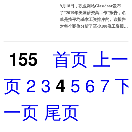
享受公民专享奖学金、1%低利率助学
盆、奶瓶消毒器、奶瓶刷）。
9月18日，职业网站Glassdoor发布
专业比较好？
金等；
了“2019年美国薪资高工作”报告，名
单是按平均基本工资排序的。该报告
④孩子21岁可，亲属可以依亲移
对每个职位分析了至少100份工资报告
民；
和相关数据，通过使用专有的统计算
法估计基本年薪中值，算法中考虑了
⑤美国政府、公家
职位和资历等因素。
首页
上一
155
页
2
3
5
6
7
4
一页
尾页