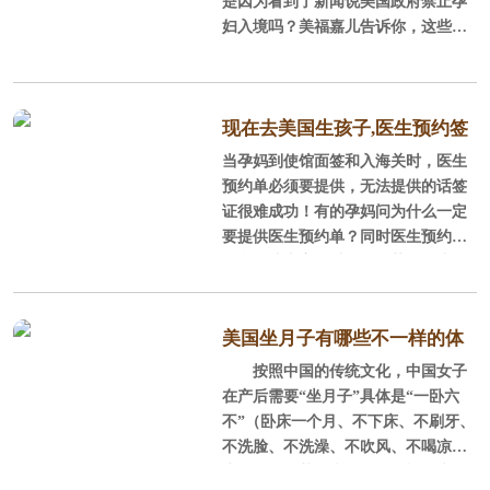
是因为看到了新闻说美国政府禁止孕
月的有效期，护照尾页由本人亲笔签
妇入境吗？美福嘉儿告诉你，这些都
半年内白底照片2张，注意不可戴
名,如有旧护照，面试请一同携带。
不是真的，唯有你自己亲自赴美生子
眼镜、不可有饰品、露出耳朵、面部
了，你才会知道，后悔没早些年知道
清洗
②、照片5.1cm*5.1cm
有这样一条“便捷”的路，让下一代实
现阶层飞跃，还有什么别的原因，来
现在去美国生孩子,医生预约签
半年内白底照片2张，注意不可戴
看美福嘉儿的总结。
当孕妈到使馆面签和入海关时，医生
证能证明什么？
眼镜、不可有饰品、露出耳朵、面部
预约单必须要提供，无法提供的话签
清洗
证很难成功！有的孕妈问为什么一定
要提供医生预约单？同时医生预约单
③、申请表
包含哪些内容？以及如何获得医生预
约单呢？
如实填写DS-160中文申请表格请
如实填写，请不
美国坐月子有哪些不一样的体
按照中国的传统文化，中国女子
验？
在产后需要“坐月子”具体是“一卧六
不”（卧床一个月、不下床、不刷牙、
不洗脸、不洗澡、不吹风、不喝凉
水，否则要落下病）！那么疑问来