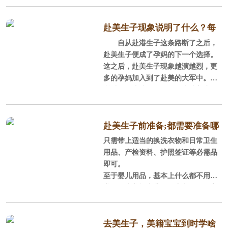
利。想必这些都是孕妈去美生子比较
产妇和宝宝的居室要安静、整
看重的原因。但是，去美生子原因仅
洁、光线充足、温度与湿度适中，有
仅是教育的好处吗？下面做出具体解
赴美生子现象说明了什么？每
较好的通风。夏日温度高时，要注意
答。
自从赴港生子这条路断了之后，
个父母都是这么想的
降温防中暑，冬天气候寒冷时，要注
赴美生子便成了孕妈的下一个选择。
一、依亲移民
这之后，赴美生子现象越演越烈，更
多的孕妈加入到了赴美的大军中。之
2017年开始投资移民价格上涨，
所以会有这些现象，是因为赴美生子
费用涨至千万，而且需要至少五年时
带来的好处实在是太大了。
间，而实现全家移民愿望，去美生子
只需要二十万就可以搞定了。美宝在2
①一出生即拥有美国国籍，享受
赴美生子前准备;都需要准备哪
1岁成年之后，父母可以不受移民配额
社会和医疗福利；
只需带上适当的换洗衣物和日常卫生
些呢?
限制，一年之内全家就可以直接移民
用品、产检资料、护照签证等必需品
美国，这对于
②宝宝满月可带回中国抚养，在
即可。
美可享受公立小学至高中13年免费义
至于婴儿用品，基本上什么都不用带
务教育；
啦，因为美福嘉儿月子中心会提供宝
宝用品（奶粉、尿片、奶瓶、新生儿
③低门槛进入美国品牌大学、国
衣服、婴儿床、婴儿外出提篮、洗护
内品牌大学，学费为外国学生10%，
套装、酒精、棉签、护臀膏、洗澡
去美生子，美籍宝宝到时学啥