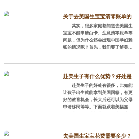
了，美国产子的孕妈在美国坐月子也
这样吗？
关于去美国生宝宝清零账单的
美国产子家庭的家长们，时常会
其实，很多家庭都知道去美国生
那些事儿！
担心孕妈独自一人在美国生活，美国
宝宝不能申请白卡、注意清零账单等
月子中心能不能给予好的照顾，特别
问题，但为什么还会出现中国孕妇赖
是坐月子期间生活怎么样？下面是美
账的情况呢？首先，我们要了解美国
福嘉儿宝妈的月子体验：
的医疗体制与中国医疗体制的区别。
在美国，医生和医院是合作关系，而
1、在月子期间，十分有经验的月
非国内这样的聘任制。且美国是先看
嫂会全程24小时陪护，月嫂每天会记
病后结账，​一般孕妈们生完美宝后，
赴美生子有什么优势？好处是
录宝宝吃奶大便体重增长情况，虽然
要过一段时间才收到美国医院和医生
赴美生子的好处有很多，比如能
多方面的
没有24小时守护宝宝，但也能了解宝
的账单，再结清账单即可。那么那些
让孩子出生就能拿到美国国籍，有更
宝24小时
没有被清零的账单又是什么情况呢？
好的教育机会，长大后还可以为父母
申请移民等等。下面就跟着美福嘉儿
1、可能不止有一份账单
一起来了解下赴美生子有哪些好处
吧。
有些去美国生宝宝家庭再回国之
后才收到一份清零账单，清零之后就
一、法律的认证
去美国生宝宝花费需要多少？