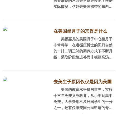
需要准备的东西是不是更多呢？根据
实际情况，孕妈去美国携带的东西没
那么多，因为很多物品医院和月子中
心都会提供。下面，我们就来说说到
美国生孩子需要准备的待产物品有哪
些。
在美国坐月子的宗旨是什么
美福嘉儿的美国月子中心坐月子
1、美国医院​提供基本的用品
非常科学，在遵循庄博士的回归自然
的一排二调三补的调养方式下不断升
在美国生孩子和国内医院不同，
级，采取阶段性进补而非顿顿高汤，
很多母婴用品医院都会免费提供。比
做到少量多餐少食盐分的用餐标准，
如毛巾、梳子、牙膏牙刷等基本用
达到温和热补的效果。从饮食上就可
品，妈妈需要用到的产褥垫、产后卫
以做到协助排毒排恶露，并用米酒替
生巾、免洗内裤、洗澡湿纸巾、阴道
代普通水促进妈妈在生产后的阶段排
去美生子原因仅仅是因为美国
清洗瓶、防溢乳垫等，新生儿需要用
毒，达到收缩子宫恢复骨盆的功效。
美国的教育水平稳居世界，实行
的教育吗？
到的配方奶、滴管、纸尿布、湿纸
下面是美福嘉儿带给妈妈科学合理“坐
十三年免费义务教育，从小学到高中
巾、凡士林、
月子”的8条建议。
免费，大学费用不及外国学生的十分
之一，还有仅限美国公民申请的专项
1，适宜的室内环境。
奖学金和1%低利率助学金等等政策福