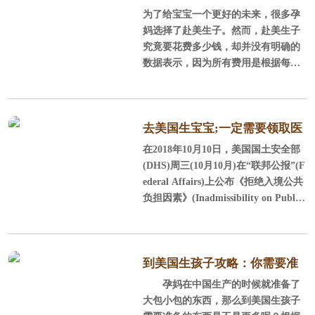
不再过问了，殊不知妇产科医生、生
为了给宝宝一个更好的未来，很多孕
国外生孩子很贵么？
产医生、麻醉医生、
根据1868年宪法第14条修正
妈选择了赴美生子。然而，赴美生子
案：“所有在美国出生或在美国归化，
究竟要花费多少钱，却并没有明确的
并受美国司法管辖的人，都是美国公
数据表示，因为所有费用是根据每个
民以及其所居住州的居民，任何州都
孕妈或每个家庭的实际情况而定的，
不能制定或执行任何削弱美国公民权
所以需要多少费用，就看孕妈的个人
利或豁免权的法律。”也就是在美国出
选择了。
生的孩子享有“出生公民权”，自然获
去美国生宝宝;一定需要领取医
得美国国籍，而不管其父母的国籍和
在2018年10月10日，美国国土安全部
院清零帐单!
法律身份。
(DHS)周三(10月10月)在“联邦公报”(F
ederal Affairs)上公布《拒绝入境公共
二、医疗资源均衡
负担因素》(Inadmissibility on Public
Charge Grounds)新规，首次将领取福
利作为是否批准绿卡的考量因素之
一。新规中规定享受公共福利计划的
合法移民恐被剥夺身份。
到美国生孩子攻略：你需要准
孕妈在中国生产的时候就准备了
备的待产物品有哪些
大包小包的东西，那么到美国生孩子