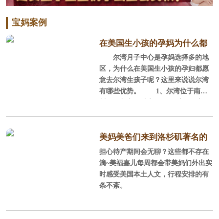
宝妈案例
在美国生小孩的孕妈为什么都
尔湾月子中心是孕妈选择多的地
选尔湾？
区，为什么在美国生小孩的孕妇都愿
意去尔湾生孩子呢？这里来说说尔湾
有哪些优势。 1、尔湾位于南加
州，全美宜居城市 尔湾位于美国
加利福尼亚州南部的橘郡，它背山面
海，西南紧邻浩瀚的太平洋，北部背
靠广大的圣塔安娜山脉，这里阳光充
美妈美爸们来到洛杉矶著名的
沛，气候温和，风景秀丽，环境优
担心待产期间会无聊？这些都不存在
staples球场感受NBA球赛
美，平均每年286天的晴天，平均每年
滴~美福嘉儿每周都会带美妈们外出实
降雨量300mm，年平均气温为17.
时感受美国本土人文，行程安排的有
2℃，很适合孕产妈妈休养生息。
条不紊。
2、全美安全的城市、经过规划的城
市 在全美安全的城市榜单上，尓
湾连续5年榜上