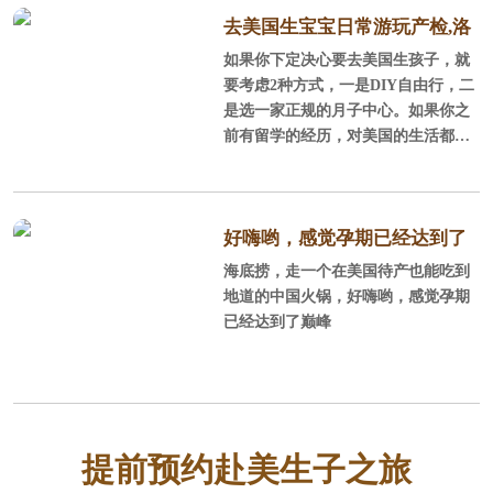
去美国生宝宝日常游玩产检,洛
如果你下定决心要去美国生孩子，就
杉矶待产记
要考虑2种方式，一是DIY自由行，二
是选一家正规的月子中心。如果你之
前有留学的经历，对美国的生活都还
比较熟悉，可以DIY，不过好找老公
陪同，毕竟孕妇面对一些事情处理时
不那么省心，当然了如果考虑到让老
公停止工作，陪产的性价比不如找个
好嗨哟，感觉孕期已经达到了
月子中心。一般对美国不太熟悉，或
海底捞，走一个在美国待产也能吃到
巅峰
者只是游玩过，同行的人也都不会外
地道的中国火锅，好嗨哟，感觉孕期
语或者没有国外生活经历，建议订月
已经达到了巅峰
子中心，毕竟更方便省事安全。选月
子中心时一定要注意避免黑中介，好
找中美直营的，这样中美一个服务团
队你的权益也有保障。
提前预约赴美生子之旅