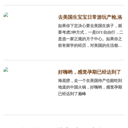
市 在全美安全的城市榜单上，尓
湾连续5年榜上
去美国生宝宝日常游玩产检,洛
如果你下定决心要去美国生孩子，就
杉矶待产记
要考虑2种方式，一是DIY自由行，二
是选一家正规的月子中心。如果你之
前有留学的经历，对美国的生活都还
比较熟悉，可以DIY，不过好找老公
陪同，毕竟孕妇面对一些事情处理时
不那么省心，当然了如果考虑到让老
公停止工作，陪产的性价比不如找个
好嗨哟，感觉孕期已经达到了
月子中心。一般对美国不太熟悉，或
海底捞，走一个在美国待产也能吃到
巅峰
者只是游玩过，同行的人也都不会外
地道的中国火锅，好嗨哟，感觉孕期
语或者没有国外生活经历，建议订月
已经达到了巅峰
子中心，毕竟更方便省事安全。选月
子中心时一定要注意避免黑中介，好
找中美直营的，这样中美一个服务团
队你的权益也有保障。