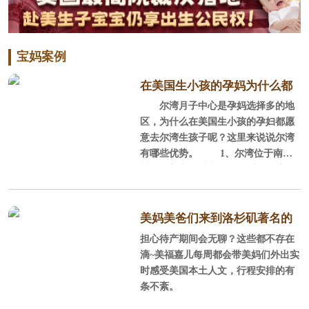
宝妈案例
在美国生小孩的孕妈为什么都
尔湾月子中心是孕妈选择多的地
选尔湾？
区，为什么在美国生小孩的孕妇都愿
意去尔湾生孩子呢？这里来说说尔湾
有哪些优势。 1、尔湾位于南加
州，全美宜居城市 尔湾位于美国
加利福尼亚州南部的橘郡，它背山面
海，西南紧邻浩瀚的太平洋，北部背
靠广大的圣塔安娜山脉，这里阳光充
美妈美爸们来到洛杉矶著名的
沛，气候温和，风景秀丽，环境优
担心待产期间会无聊？这些都不存在
staples球场感受NBA球赛
美，平均每年286天的晴天，平均每年
滴~美福嘉儿每周都会带美妈们外出实
降雨量300mm，年平均气温为17.
时感受美国本土人文，行程安排的有
2℃，很适合孕产妈妈休养生息。
条不紊。
2、全美安全的城市、经过规划的城