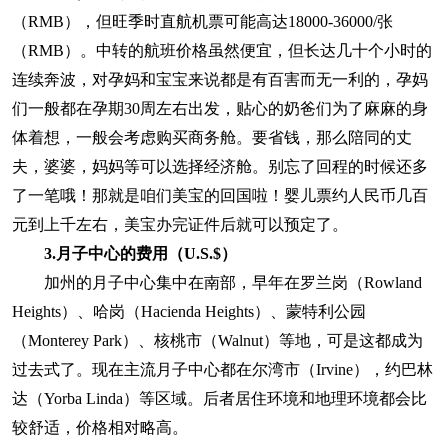
（RMB），但旺季时直航机票可能高达18000-36000/张
（RMB）。中转的航班价格虽然便宜，但长达几十个小时的
连续奔波，对孕妈和宝宝来说都是有百害而无一利的，孕妈
们一般都在孕期30周左右出发，贴心的奶爸们为了麻麻的身
体着想，一般会考虑购买商务舱。要省钱，那么陪同的丈
夫，婆婆，妈妈等可以选择经济舱。别忘了回程的时候还多
了一笔哦！那就是咱们美宝的回国啦！婴儿票约人民币几百
元到上千左右，美宝办完证件后就可以预定了。
3.月子中心的费用（U.S.$）
加州的月子中心集中在南部，早年在罗兰岗（Rowland
Heights）、哈岗（Hacienda Heights）、蒙特利公园
（Monterey Park）、核桃市（Walnut）等地，可是这都成为
过去式了。现在主流月子中心都在尔湾市（Irvine），约巴林
达（Yorba Linda）等区域。后者居住环境和地理环境都会比
较舒适，价格相对略高。