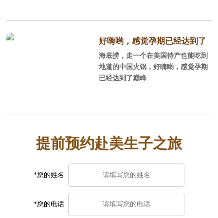
比较熟悉，可以DIY，不过好找老公
陪同，毕竟孕妇面对一些事情处理时
不那么省心，当然了如果考虑到让老
公停止工作，陪产的性价比不如找个
好嗨哟，感觉孕期已经达到了
月子中心。一般对美国不太熟悉，或
海底捞，走一个在美国待产也能吃到
巅峰
者只是游玩过，同行的人也都不会外
地道的中国火锅，好嗨哟，感觉孕期
语或者没有国外生活经历，建议订月
已经达到了巅峰
子中心，毕竟更方便省事安全。选月
子中心时一定要注意避免黑中介，好
找中美直营的，这样中美一个服务团
队你的权益也有保障。
提前预约赴美生子之旅
*您的姓名
*您的电话