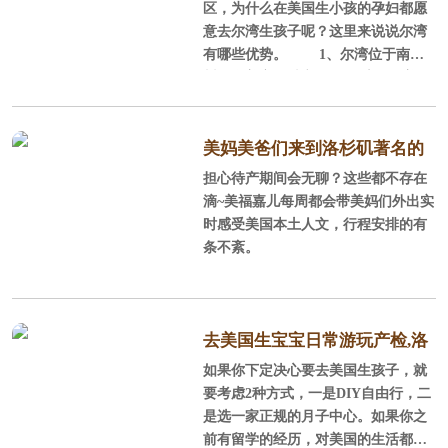
区，为什么在美国生小孩的孕妇都愿
意去尔湾生孩子呢？这里来说说尔湾
有哪些优势。 1、尔湾位于南加
州，全美宜居城市 尔湾位于美国
加利福尼亚州南部的橘郡，它背山面
海，西南紧邻浩瀚的太平洋，北部背
靠广大的圣塔安娜山脉，这里阳光充
美妈美爸们来到洛杉矶著名的
沛，气候温和，风景秀丽，环境优
担心待产期间会无聊？这些都不存在
staples球场感受NBA球赛
美，平均每年286天的晴天，平均每年
滴~美福嘉儿每周都会带美妈们外出实
降雨量300mm，年平均气温为17.
时感受美国本土人文，行程安排的有
2℃，很适合孕产妈妈休养生息。
条不紊。
2、全美安全的城市、经过规划的城
市 在全美安全的城市榜单上，尓
湾连续5年榜上
去美国生宝宝日常游玩产检,洛
如果你下定决心要去美国生孩子，就
杉矶待产记
要考虑2种方式，一是DIY自由行，二
是选一家正规的月子中心。如果你之
前有留学的经历，对美国的生活都还