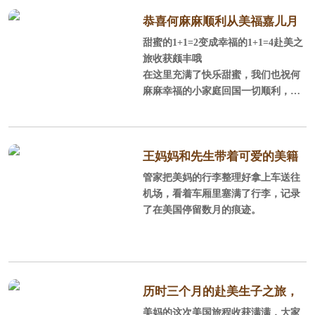
恭喜何麻麻顺利从美福嘉儿月
甜蜜的1+1=2变成幸福的1+1=4赴美之
子中心“毕业”咯
旅收获颇丰哦
​​​​在这里充满了快乐甜蜜，我们也祝何
麻麻幸福的小家庭回国一切顺利，宝
宝健康快乐的成长
王妈妈和先生带着可爱的美籍
管家把美妈的行李整理好拿上车送往
小宝宝要回国啦
机场，看着车厢里塞满了行李，记录
了在美国停留数月的痕迹。
历时三个月的赴美生子之旅，
美妈的这次美国旅程收获满满，大家